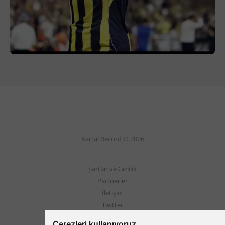
Kartal Record © 2026
Şartlar ve Gizlilik
Partnerler
İletişim
Twitter
Instagram
Çerezleri kullanıyoruz