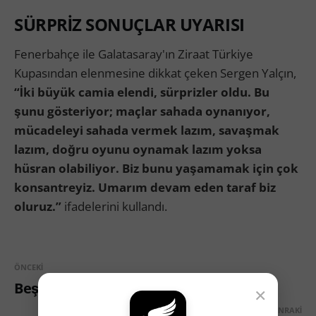
SÜRPRİZ SONUÇLAR UYARISI
Fenerbahçe ile Galatasaray'ın Ziraat Türkiye
Kupasından elenmesine dikkat çeken Sergen Yalçın,
“İki büyük camia elendi, sürprizler oldu. Bu
şunu gösteriyor; maçlar sahada oynanıyor,
mücadeleyi sahada vermek lazım, savaşmak
lazım, doğru oyunu oynamak lazım yoksa
hüsran olabiliyor. Biz bunu yaşamamak için çok
konsantreyiz. Umarım devam eden taraf biz
oluruz.”
ifadelerini kullandı.
ÖNCEKI
Beşiktaş'ın İlk 11'i Belli Oldu!
×
SONRAKI