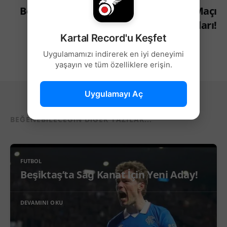
Beşiktaşlı Futbolcuların Alanyaspor Maçı
Sonrası Açıklamaları!
Kartal Record'u Keşfet
Uygulamamızı indirerek en iyi deneyimi
yaşayın ve tüm özelliklere erişin.
Uygulamayı Aç
BEĞENEBILECEĞIN DIĞER YAZILAR...
FUTBOL
Beşiktaş’ta Sağ Kanat İçin Yeni Aday!
DEVAMINI OKU