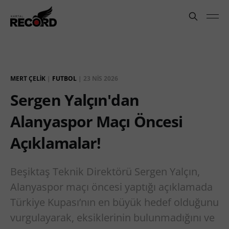
MERT ÇELIK
|
FUTBOL
|
23 NIS 2026
Sergen Yalçın'dan
Alanyaspor Maçı Öncesi
Açıklamalar!
Beşiktaş Teknik Direktörü Sergen Yalçın,
Alanyaspor maçı öncesi yaptığı açıklamada
Türkiye Kupası’nın en büyük hedef olduğunu
vurgulayarak, eksiklerinin bulunmadığını ve