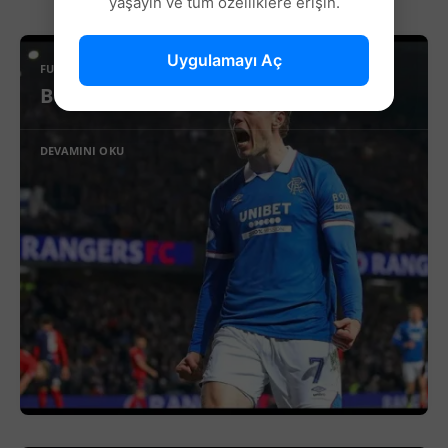
yaşayın ve tüm özelliklere erişin.
Uygulamayı Aç
FUTBOL
Beşiktaş’ta Sağ Kanat İçin Yeni Aday!
DEVAMINI OKU