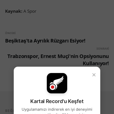
Kaynak:
A Spor
ÖNCEKI
Beşiktaş'ta Ayrılık Rüzgarı Esiyor!
SONRAKI
Trabzonspor, Ernest Muçi'nin Opsiyonunu
Kullanıyor!
×
Kartal Record'u Keşfet
Uygulamamızı indirerek en iyi deneyimi
BEĞENEBILECEĞIN DIĞER YAZILAR...