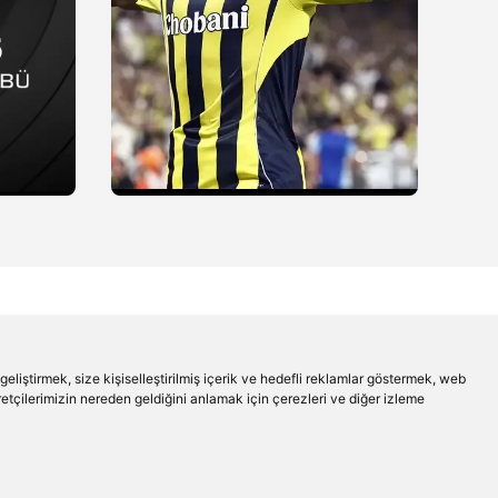
liştirmek, size kişiselleştirilmiş içerik ve hedefli reklamlar göstermek, web
aretçilerimizin nereden geldiğini anlamak için çerezleri ve diğer izleme
Beşiktaş'ın Medyası