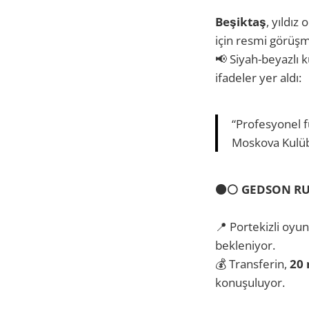
Beşiktaş
, yıldız
için resmi görüşm
📢 Siyah-beyazlı
ifadeler yer aldı:
“Profesyonel 
Moskova Kulüb
⚫⚪ GEDSON R
📍 Portekizli oyu
bekleniyor.
💰 Transferin,
20 
konuşuluyor.