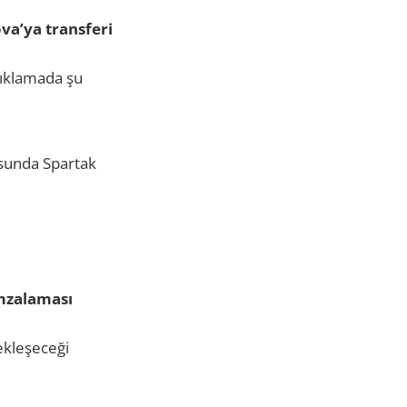
a’ya transferi
çıklamada şu
sunda Spartak
mzalaması
ekleşeceği