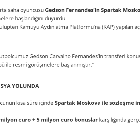
 orta saha oyuncusu
Gedson Fernandes’in Spartak Moskov
elere başlandığını duyurdu.
 kulüpten Kamuyu Aydınlatma Platformu’na (KAP) yapılan a
futbolcumuz Gedson Carvalho Fernandes’in transferi konu
ü ile resmi görüşmelere başlanmıştır.”
USYA YOLUNDA
ncunun kısa süre içinde
Spartak Moskova ile sözleşme i
milyon euro + 5 milyon euro bonuslar
karşılığında gerç