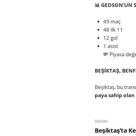
📊 GEDSON’UN 
49 maç
48 ilk 11
12 gol
1 asist
💸 Piyasa değ
BEŞİKTAŞ, BENF
Beşiktaş, bu tra
paya sahip olan 
ÖNCEKI
Beşiktaş’ta Ke