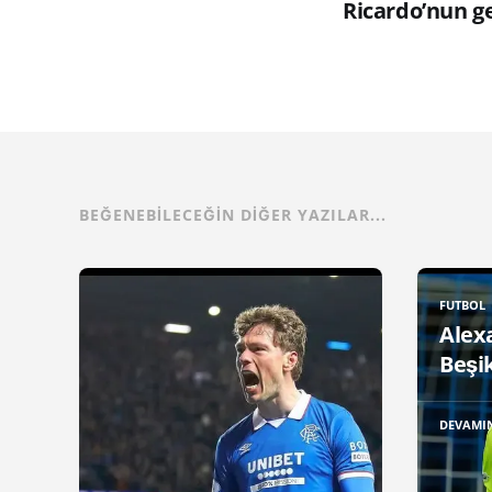
Ricardo’nun ge
BEĞENEBILECEĞIN DIĞER YAZILAR...
FUTBOL
Alex
Beşik
DEVAMI