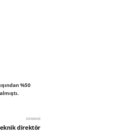
tışından %50
almıştı.
SONRAKI
teknik direktör