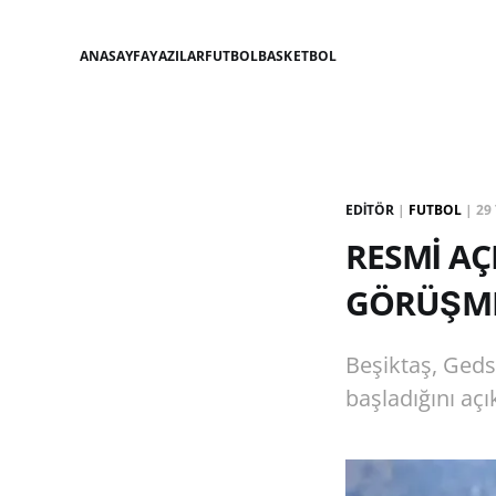
ANASAYFA
YAZILAR
FUTBOL
BASKETBOL
EDITÖR
|
FUTBOL
|
29
RESMİ AÇ
GÖRÜŞME
Beşiktaş, Geds
başladığını açı