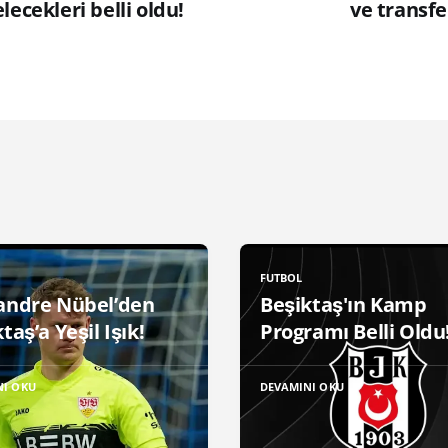
lecekleri belli oldu!
ve transfe
FUTBOL
andre Nübel’den
Beşiktaş'ın Kamp
taş’a Yeşil Işık!
Programı Belli Oldu
NI OKU
DEVAMINI OKU