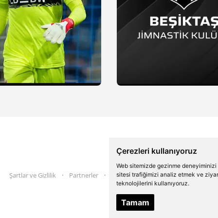
Çerezleri kullanıyoruz
Web sitemizde gezinme deneyiminizi ge
sitesi trafiğimizi analiz etmek ve ziy
Şartlar ve Gizlilik
Partnerler
İletişim
Twitter
Instagram
teknolojilerini kullanıyoruz.
Tamam