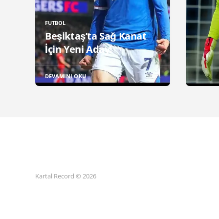
FUTBOL
Beşiktaş’ta Sağ Kanat
İçin Yeni Aday!
DEVAMINI OKU
Kartal Record © 2026