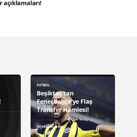
r açıklamaları!
FUTBOL
Beşiktaş'tan
!
Fenerbahçe’ye Flaş
Transfer Hamlesi!
DEVAMINI OKU