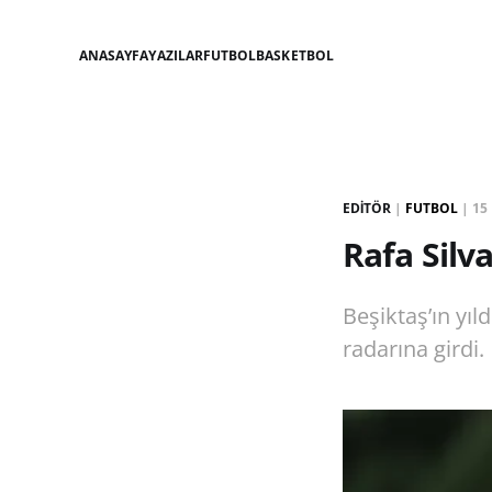
ANASAYFA
YAZILAR
FUTBOL
BASKETBOL
EDITÖR
|
FUTBOL
|
15
Rafa Silva
Beşiktaş’ın yıl
radarına girdi.