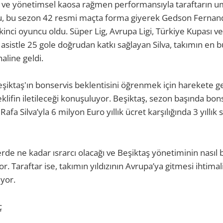
ik ve yönetimsel kaosa rağmen performansıyla taraftarın 
cu, bu sezon 42 resmi maçta forma giyerek Gedson Fernan
ikinci oyuncu oldu. Süper Lig, Avrupa Ligi, Türkiye Kupası 
 asistle 25 gole doğrudan katkı sağlayan Silva, takımın en
haline geldi.
eşiktaş'ın bonservis beklentisini öğrenmek için harekete ge
lifin iletileceği konuşuluyor. Beşiktaş, sezon başında bons
Rafa Silva’yla 6 milyon Euro yıllık ücret karşılığında 3 yıllı
erde ne kadar ısrarcı olacağı ve Beşiktaş yönetiminin nasıl 
. Taraftar ise, takımın yıldızının Avrupa’ya gitmesi ihtimal
ıyor.
ç