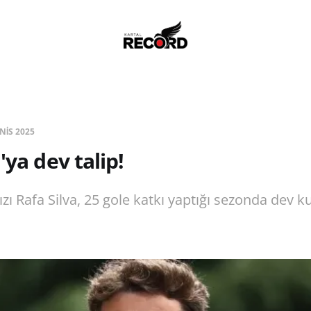
 NIS 2025
'ya dev talip!
dızı Rafa Silva, 25 gole katkı yaptığı sezonda dev k