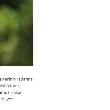
devlerinin radarına
lübü Inter,
olcumuz Hakan
tiliyor.