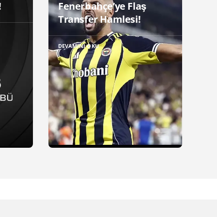
!
Fenerbahçe’ye Flaş
Transfer Hamlesi!
DEVAMINI OKU