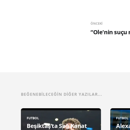
ÖNCEKI
“Ole'nin suçu 
BEĞENEBILECEĞIN DIĞER YAZILAR...
FUTBOL
FUTBOL
Beşiktaş’ta Sağ Kanat
Alex