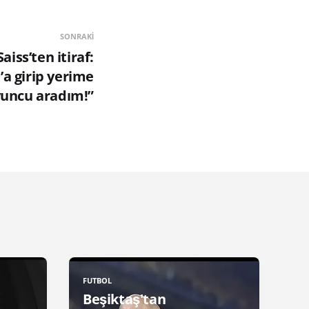
SONRAKI
iss’ten itiraf:
a girip yerime
uncu aradım!”
FUTBOL
Beşiktaş'tan