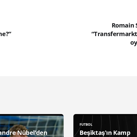
Romain Sa
ne?”
“Transfermarkt’
oy
FUTBOL
andre Nübel’den
Beşiktaş'ın Kamp