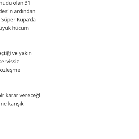
umudu olan 31
des’in ardından
ve Süper Kupa’da
 büyük hücum
çtiği ve yakın
ervissiz
k sözleşme
bir karar vereceği
ine karışık