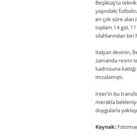
Beşiktaş’ta tekn
yaşındaki futbol
en çok süre alan 
toplam 14 gol, 11
silahlarından biri 
İtalyan devinin, B
zamanda resmi tek
kadrosuna kattığı 
imzalamıştı.
Inter’in bu transf
merakla bekleniyor
duygularla yaklaş
Kaynak:
Fotoma