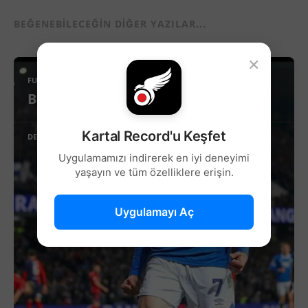
BEĞENEBILECEĞIN DIĞER YAZILAR...
×
FUTBOL
Beşiktaş’ta Sağ Kanat İçin Yeni Aday!
Kartal Record'u Keşfet
DEVAMINI OKU
Uygulamamızı indirerek en iyi deneyimi
yaşayın ve tüm özelliklere erişin.
Uygulamayı Aç