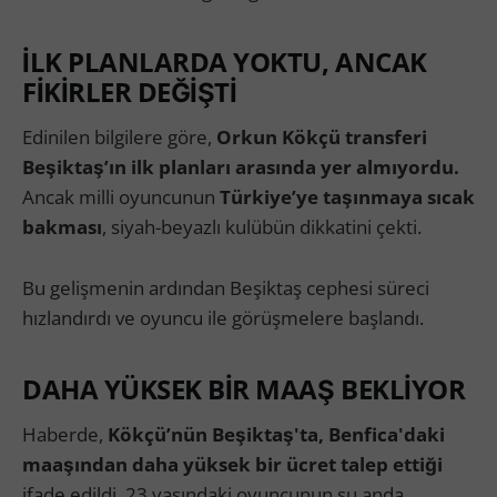
İLK PLANLARDA YOKTU, ANCAK
FİKİRLER DEĞİŞTİ
Edinilen bilgilere göre,
Orkun Kökçü transferi
Beşiktaş’ın ilk planları arasında yer almıyordu.
Ancak milli oyuncunun
Türkiye’ye taşınmaya sıcak
bakması
, siyah-beyazlı kulübün dikkatini çekti.
Bu gelişmenin ardından Beşiktaş cephesi süreci
hızlandırdı ve oyuncu ile görüşmelere başlandı.
DAHA YÜKSEK BİR MAAŞ BEKLİYOR
Haberde,
Kökçü’nün Beşiktaş'ta, Benfica'daki
maaşından daha yüksek bir ücret talep ettiği
ifade edildi. 23 yaşındaki oyuncunun şu anda