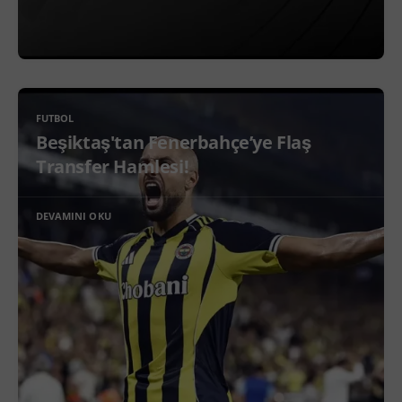
FUTBOL
Beşiktaş'tan Fenerbahçe’ye Flaş
Transfer Hamlesi!
DEVAMINI OKU