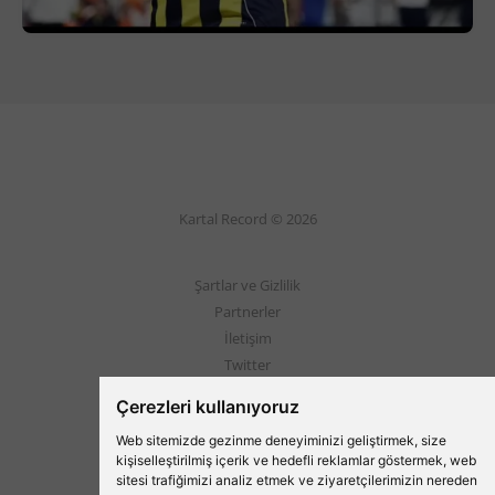
Kartal Record © 2026
Şartlar ve Gizlilik
Partnerler
İletişim
Twitter
Instagram
Çerezleri kullanıyoruz
Web sitemizde gezinme deneyiminizi geliştirmek, size
Beşiktaş'ın Medyası
kişiselleştirilmiş içerik ve hedefli reklamlar göstermek, web
sitesi trafiğimizi analiz etmek ve ziyaretçilerimizin nereden