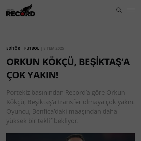
EDITÖR
|
FUTBOL
|
8 TEM 2025
ORKUN KÖKÇÜ, BEŞİKTAŞ’A
ÇOK YAKIN!
Portekiz basınından Record’a göre Orkun
Kökçü, Beşiktaş’a transfer olmaya çok yakın.
Oyuncu, Benfica’daki maaşından daha
yüksek bir teklif bekliyor.