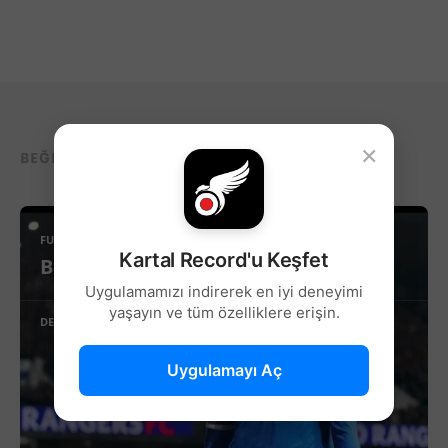
×
BEĞENEBILECEĞIN DIĞER YAZILAR...
FUTBOL
Kartal Record'u Keşfet
Beşiktaş’ta Sağ Kanat İçin Yeni Aday!
Uygulamamızı indirerek en iyi deneyimi
yaşayın ve tüm özelliklere erişin.
DEVAMINI OKU
Uygulamayı Aç