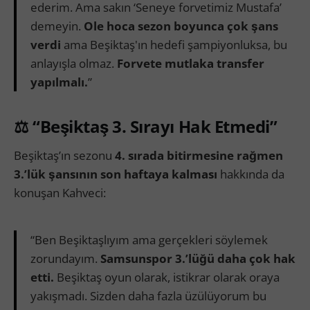
ederim. Ama sakın ‘Seneye forvetimiz Mustafa’
demeyin.
Ole hoca sezon boyunca çok şans
verdi
ama Beşiktaş'ın hedefi şampiyonluksa, bu
anlayışla olmaz.
Forvete mutlaka transfer
yapılmalı.
”
⚖️ “Beşiktaş 3. Sırayı Hak Etmedi”
Beşiktaş’ın sezonu
4. sırada bitirmesine rağmen
3.’lük şansının son haftaya kalması
hakkında da
konuşan Kahveci:
“Ben Beşiktaşlıyım ama gerçekleri söylemek
zorundayım.
Samsunspor 3.’lüğü daha çok hak
etti.
Beşiktaş oyun olarak, istikrar olarak oraya
yakışmadı. Sizden daha fazla üzülüyorum bu