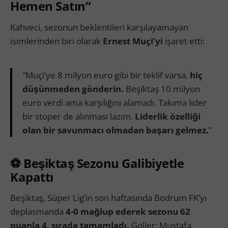
Hemen Satın”
Kahveci, sezonun beklentileri karşılayamayan
isimlerinden biri olarak
Ernest Muçi’yi
işaret etti:
“Muçi’ye 8 milyon euro gibi bir teklif varsa,
hiç
düşünmeden gönderin.
Beşiktaş 10 milyon
euro verdi ama karşılığını alamadı. Takıma lider
bir stoper de alınması lazım.
Liderlik özelliği
olan bir savunmacı olmadan başarı gelmez.
”
⚽
Beşiktaş Sezonu Galibiyetle
Kapattı
Beşiktaş, Süper Lig’in son haftasında Bodrum FK’yı
deplasmanda
4-0 mağlup ederek sezonu 62
puanla 4. sırada tamamladı.
Goller: Mustafa