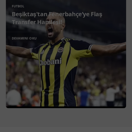
FUTBOL
Beşiktaş'tan Fenerbahçe’ye Flaş
Transfer Hamlesi!
DEVAMINI OKU