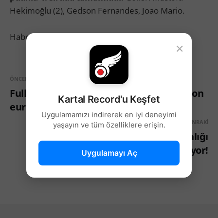
Hekimoğlu (2), Gedson Fernandes, Joao Mario.
Haber Kaynağı: Kontraspor
×
ÖNCEKI
Fulham, Rafa Silva için devrede! 10 milyon
Kartal Record'u Keşfet
euroluk teklif yolda
Uygulamamızı indirerek en iyi deneyimi
SONRAKI
yaşayın ve tüm özelliklere erişin.
Beşiktaş'ta Semih Kılıçsoy pişmanlığı
yaşanıyor!
Uygulamayı Aç