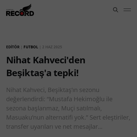
EDITÖR
|
FUTBOL
|
2 HAZ 2025
Nihat Kahveci'den
Beşiktaş'a tepki!
Nihat Kahveci, Beşiktaş’ın sezonu
değerlendirdi: “Mustafa Hekimoğlu ile
sezona başlanmaz, Muçi satılmalı,
Masuaku’nun alternatifi yok.” Sert eleştiriler,
transfer uyarıları ve net mesajlar...