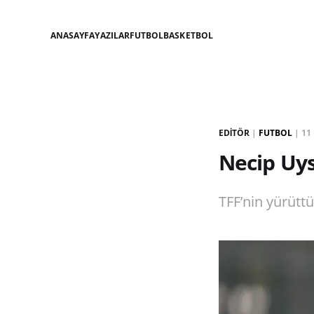
ANASAYFA
YAZILAR
FUTBOL
BASKETBOL
EDITÖR
|
FUTBOL
|
11
Necip Uys
TFF’nin yürütt