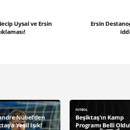
ecip Uysal ve Ersin
Ersin Destano
ıklaması!
idd
FUTBOL
andre Nübel’den
Beşiktaş'ın Kamp
taş’a Yeşil Işık!
Programı Belli Oldu