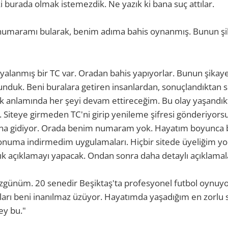
i burada olmak istemezdik. Ne yazık ki bana suç attılar.
numaramı bularak, benim adıma bahis oynanmış. Bunun şi
yalanmış bir TC var. Oradan bahis yapıyorlar. Bunun şikayet
duk. Beni buralara getiren insanlardan, sonuçlandıktan s
k anlamında her şeyi devam ettireceğim. Bu olay yaşandı
 Siteye girmeden TC'ni girip yenileme şifresi gönderiyors
na gidiyor. Orada benim numaram yok. Hayatım boyunca 
numa indirmedim uygulamaları. Hiçbir sitede üyeliğim yo
lık açıklamayı yapacak. Ondan sonra daha detaylı açıklama
zgünüm. 20 senedir Beşiktaş'ta profesyonel futbol oynu
ları beni inanılmaz üzüyor. Hayatımda yaşadığım en zorlu 
ey bu."