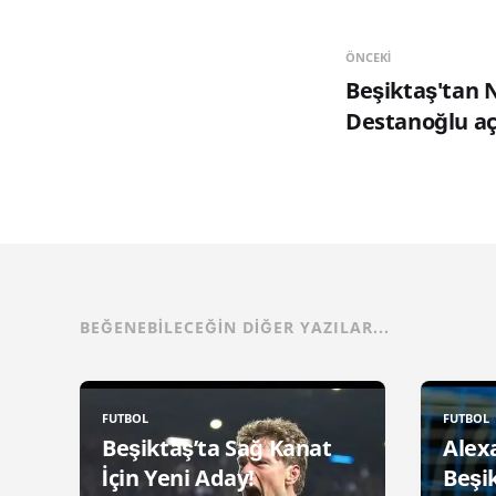
ÖNCEKI
Beşiktaş'tan N
Destanoğlu aç
BEĞENEBILECEĞIN DIĞER YAZILAR...
FUTBOL
FUTBOL
Beşiktaş’ta Sağ Kanat
Alex
İçin Yeni Aday!
Beşik