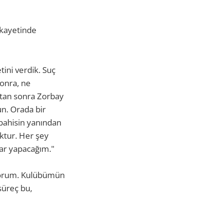
kayetinde
ini verdik. Suç
onra, ne
ktan sonra Zorbay
un. Orada bir
bahisin yanından
ktur. Her şey
lar yapacağım."
yorum. Kulübümün
süreç bu,