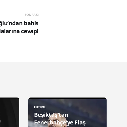
SONRAKI
ğlu’ndan bahis
ialarına cevap!
FUTBOL
Beşiktaş'tan
!
Fenerbahçe’ye Flaş