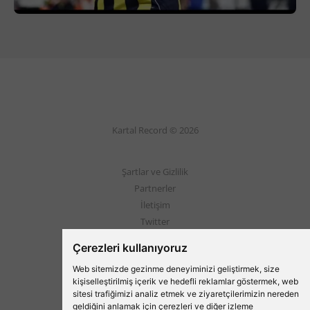
Kartal Record © 2026
Şartlar ve Gizlilik
Partnerler
İletişim
Twitter
Instagram
Çerezleri kullanıyoruz
Web sitemizde gezinme deneyiminizi geliştirmek, size
Beşiktaş'ın Medyası
kişiselleştirilmiş içerik ve hedefli reklamlar göstermek, web
sitesi trafiğimizi analiz etmek ve ziyaretçilerimizin nereden
geldiğini anlamak için çerezleri ve diğer izleme