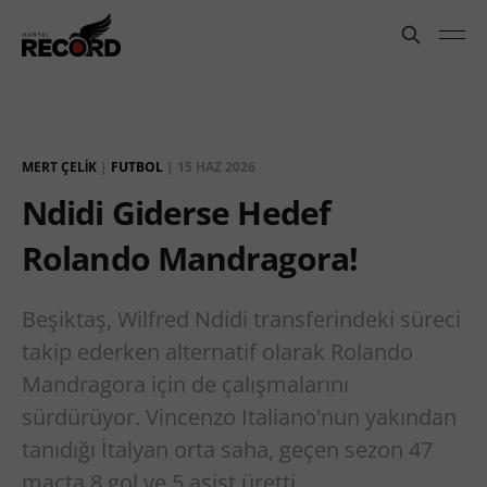
MERT ÇELIK
|
FUTBOL
|
15 HAZ 2026
Ndidi Giderse Hedef
Rolando Mandragora!
Beşiktaş, Wilfred Ndidi transferindeki süreci
takip ederken alternatif olarak Rolando
Mandragora için de çalışmalarını
sürdürüyor. Vincenzo Italiano'nun yakından
tanıdığı İtalyan orta saha, geçen sezon 47
maçta 8 gol ve 5 asist üretti.