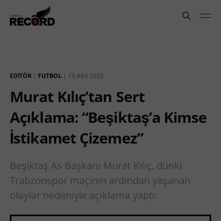
EDITÖR
|
FUTBOL
|
15 ARA 2025
Murat Kılıç’tan Sert
Açıklama: “Beşiktaş’a Kimse
İstikamet Çizemez”
Beşiktaş As Başkanı Murat Kılıç, dünki
Trabzonspor maçının ardından yaşanan
olaylar nedeniyle açıklama yaptı.