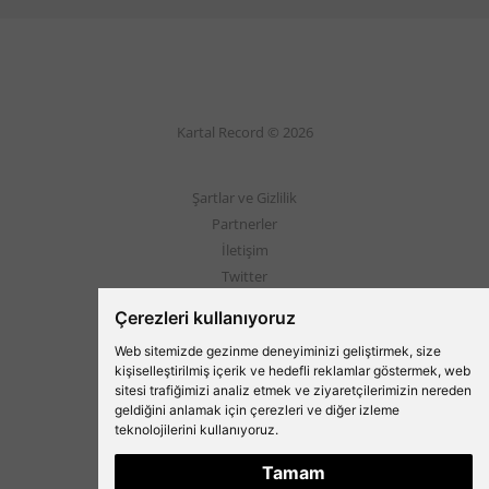
Kartal Record © 2026
Şartlar ve Gizlilik
Partnerler
İletişim
Twitter
Instagram
Çerezleri kullanıyoruz
Web sitemizde gezinme deneyiminizi geliştirmek, size
Beşiktaş'ın Medyası
kişiselleştirilmiş içerik ve hedefli reklamlar göstermek, web
sitesi trafiğimizi analiz etmek ve ziyaretçilerimizin nereden
geldiğini anlamak için çerezleri ve diğer izleme
teknolojilerini kullanıyoruz.
Tamam