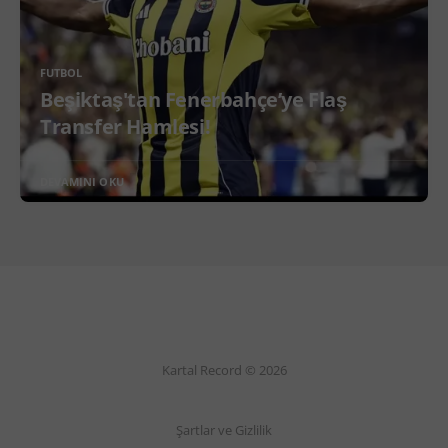
FUTBOL
Beşiktaş'tan Fenerbahçe’ye Flaş
Transfer Hamlesi!
DEVAMINI OKU
Kartal Record © 2026
Şartlar ve Gizlilik