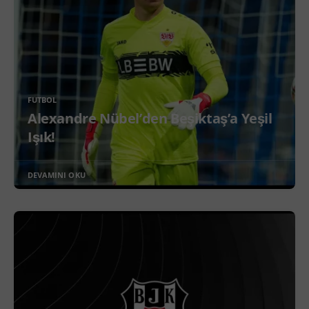
FUTBOL
Alexandre Nübel’den Beşiktaş’a Yeşil
Işık!
DEVAMINI OKU