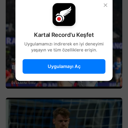
×
Kartal Record'u Keşfet
Uygulamamızı indirerek en iyi deneyimi
yaşayın ve tüm özelliklere erişin.
FUTBOL
Beşiktaş’ta Sağ Kanat İçin Yeni Aday!
Uygulamayı Aç
DEVAMINI OKU