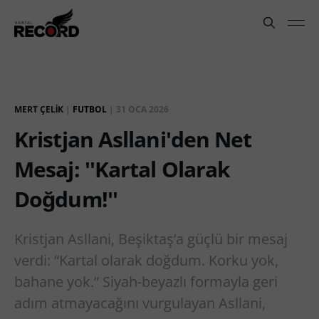
MERT ÇELIK
|
FUTBOL
|
31 OCA 2026
Kristjan Asllani'den Net
Mesaj: ''Kartal Olarak
Doğdum!''
Kristjan Asllani, Beşiktaş’a güçlü bir mesaj
verdi: “Kartal olarak doğdum. Korku yok,
bahane yok.” Siyah-beyazlı formayla geri
adım atmayacağını vurgulayan Asllani,