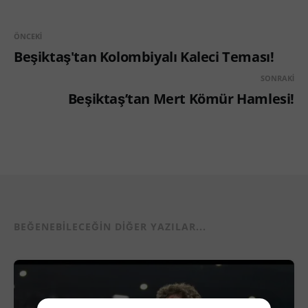
ÖNCEKI
Beşiktaş'tan Kolombiyalı Kaleci Teması!
SONRAKI
Beşiktaş’tan Mert Kömür Hamlesi!
BEĞENEBILECEĞIN DIĞER YAZILAR...