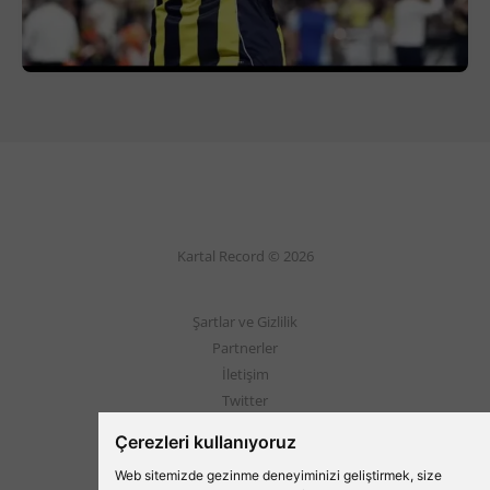
Kartal Record © 2026
Şartlar ve Gizlilik
Partnerler
İletişim
Twitter
Instagram
Çerezleri kullanıyoruz
Web sitemizde gezinme deneyiminizi geliştirmek, size