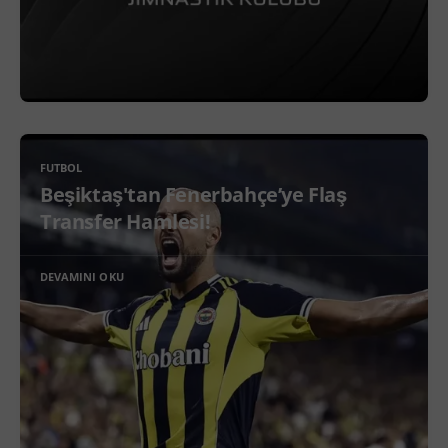
FUTBOL
Beşiktaş'tan Fenerbahçe’ye Flaş
Transfer Hamlesi!
DEVAMINI OKU