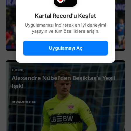
Kartal Record'u Keşfet
Uygulamamızı indirerek en iyi deneyimi
yaşayın ve tüm özelliklere erişin.
Uygulamayı Aç
FUTBOL
Alexandre Nübel’den Beşiktaş’a Yeşil
Işık!
DEVAMINI OKU