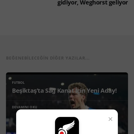
gidiyor, Weghorst geliyor
BEĞENEBILECEĞIN DIĞER YAZILAR...
FUTBOL
Beşiktaş’ta Sağ Kanat İçin Yeni Aday!
DEVAMINI OKU
×