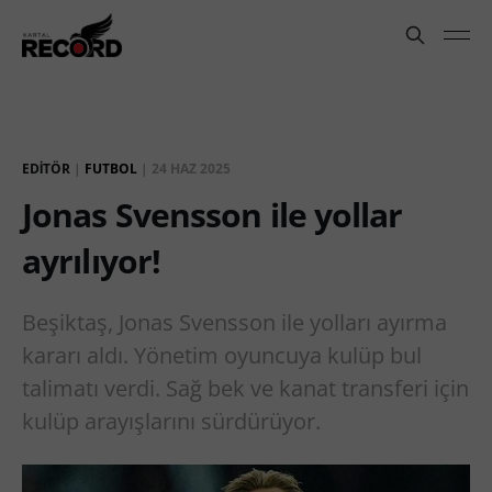
EDITÖR
|
FUTBOL
|
24 HAZ 2025
Jonas Svensson ile yollar
ayrılıyor!
Beşiktaş, Jonas Svensson ile yolları ayırma
kararı aldı. Yönetim oyuncuya kulüp bul
talimatı verdi. Sağ bek ve kanat transferi için
kulüp arayışlarını sürdürüyor.