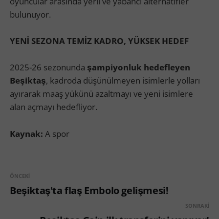
oyuncular arasında yerli ve yabancı alternatifler
bulunuyor.
YENİ SEZONA TEMİZ KADRO, YÜKSEK HEDEF
2025-26 sezonunda
şampiyonluk hedefleyen
Beşiktaş
, kadroda düşünülmeyen isimlerle yolları
ayırarak maaş yükünü azaltmayı ve yeni isimlere
alan açmayı hedefliyor.
Kaynak:
A spor
ÖNCEKI
Beşiktaş'ta flaş Embolo gelişmesi!
SONRAKI