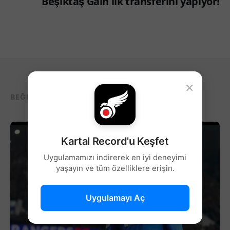
Beşiktaş Gain ilk transferini yapıyor!
×
BEĞENEBILECEĞIN DIĞER YAZILAR...
Kartal Record'u Keşfet
Uygulamamızı indirerek en iyi deneyimi
yaşayın ve tüm özelliklere erişin.
Uygulamayı Aç