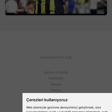
DEVAMINI OKU
Kartal Record © 2026
Şartlar ve Gizlilik
Partnerler
İletişim
Twitter
Instagram
Çerezleri kullanıyoruz
Web sitemizde gezinme deneyiminizi geliştirmek, size
Beşiktaş'ın Medyası
kişiselleştirilmiş içerik ve hedefli reklamlar göstermek, web