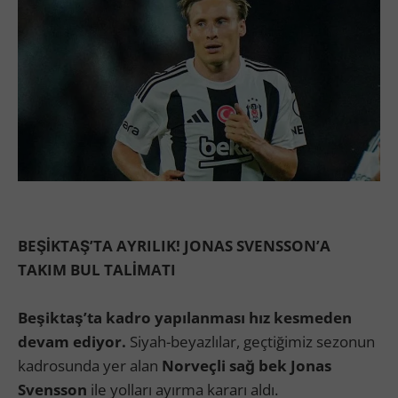
BEŞİKTAŞ’TA AYRILIK! JONAS SVENSSON’A
TAKIM BUL TALİMATI
Beşiktaş’ta kadro yapılanması hız kesmeden
devam ediyor.
Siyah-beyazlılar, geçtiğimiz sezonun
kadrosunda yer alan
Norveçli sağ bek Jonas
Svensson
ile yolları ayırma kararı aldı.