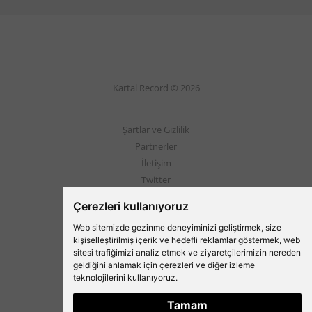
Kartal Record © 2026
Şartlar ve Gizlilik
Partnerler
İletişim
Twitter
Instagram
Çerezleri kullanıyoruz
Web sitemizde gezinme deneyiminizi geliştirmek, size
Beşiktaş'ın Medyası
kişiselleştirilmiş içerik ve hedefli reklamlar göstermek, web
sitesi trafiğimizi analiz etmek ve ziyaretçilerimizin nereden
geldiğini anlamak için çerezleri ve diğer izleme
teknolojilerini kullanıyoruz.
Tamam