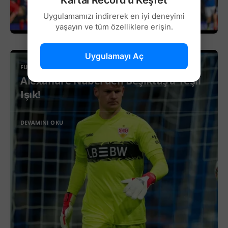
Uygulamamızı indirerek en iyi deneyimi
yaşayın ve tüm özelliklere erişin.
Uygulamayı Aç
FUTBOL
Alexandre Nübel’den Beşiktaş’a Yeşil
Işık!
DEVAMINI OKU