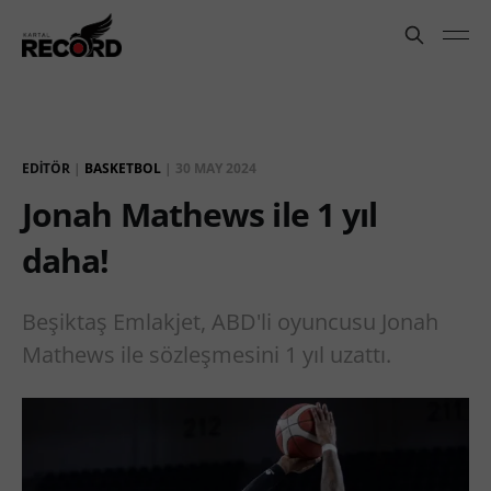
EDITÖR
|
BASKETBOL
|
30 MAY 2024
Jonah Mathews ile 1 yıl
daha!
Beşiktaş Emlakjet, ABD'li oyuncusu Jonah
Mathews ile sözleşmesini 1 yıl uzattı.