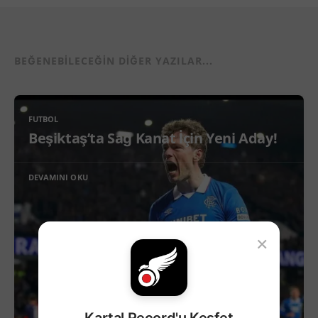
BEĞENEBILECEĞIN DIĞER YAZILAR...
FUTBOL
Beşiktaş’ta Sağ Kanat İçin Yeni Aday!
DEVAMINI OKU
×
Kartal Record'u Keşfet