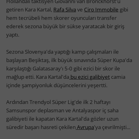
Hollandalı taktisyen Giovanni van Bronckhorst'u
getiren Kara Kartal,
Rafa Silva
ve
Ciro Immobile
gibi
hem tecrübeli hem skorer oyuncuları transfer
ederek sezona büyük bir sükse yaratacak bir giriş
yaptı.
Sezona Slovenya'da yaptığı kamp çalışmaları ile
başlayan Beşiktaş, ilk büyük sınavında Süper Kupa'da
karşılaştığı Galatasaray'ı 5-0 gibi ezici bir skor ile
mağlup etti. Kara Kartal'da
bu ezici galibiyet
camia
içinde şampiyonluk düşüncelerini yeşertti.
Ardından Trendyol Süper Lig'de ilk 2 haftayı
Samsunspor deplasman ve Antalyaspor iç saha
galibiyeti ile kapatan Kara Kartal'da gözler uzun
süredir başarı hasreti çekilen
Avrupa
'ya çevrilmişti...