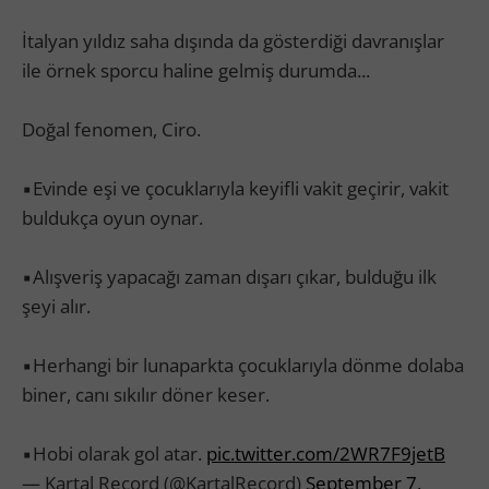
İtalyan yıldız saha dışında da gösterdiği davranışlar
ile örnek sporcu haline gelmiş durumda...
Doğal fenomen, Ciro.
▪️Evinde eşi ve çocuklarıyla keyifli vakit geçirir, vakit
buldukça oyun oynar.
▪️Alışveriş yapacağı zaman dışarı çıkar, bulduğu ilk
şeyi alır.
▪️Herhangi bir lunaparkta çocuklarıyla dönme dolaba
biner, canı sıkılır döner keser.
▪️Hobi olarak gol atar.
pic.twitter.com/2WR7F9jetB
— Kartal Record (@KartalRecord)
September 7,