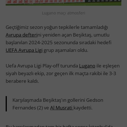
Lugano maçı atmosferi
Geçtiğimiz sezon yoğun tepkilerle tamamladığı
Avrupa defteri
ni yeniden açan Beşiktaş, umutlu
başlanılan 2024-2025 sezonunda sıradaki hedefi
UEFA Avrupa Ligi
grup aşamaları oldu.
Uefa Avrupa Ligi Play-off turunda
Lugano
ile eşleşen
siyah beyazlı ekip, zor geçen ilk maçta rakibi ile 3-3
berabere kaldı.
Karşılaşmada Beşiktaş'ın gollerini Gedson
Fernandes (2) ve
Al Musrati
kaydetti.
Bu karşılaşmadan tam bir hafta sonra İstanbul'da