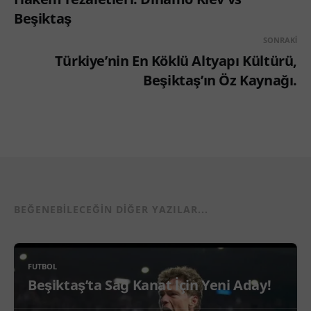
Beşiktaş
SONRAKI
Türkiye’nin En Köklü Altyapı Kültürü,
Beşiktaş’ın Öz Kaynağı.
BEĞENEBILECEĞIN DIĞER YAZILAR...
FUTBOL
Beşiktaş’ta Sağ Kanat İçin Yeni Aday!