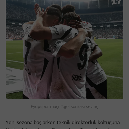
Eyüpspor maçı 2.gol sonrası sevinç
Yeni sezona başlarken teknik direktörlük koltuğuna