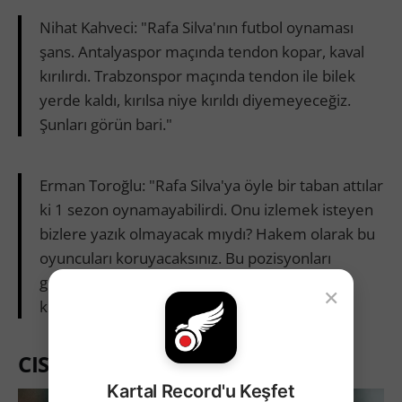
Nihat Kahveci: "Rafa Silva'nın futbol oynaması
şans. Antalyaspor maçında tendon kopar, kaval
kırılırdı. Trabzonspor maçında tendon ile bilek
yerde kaldı, kırılsa niye kırıldı diyemeyeceğiz.
Şunları görün bari."
Erman Toroğlu: "Rafa Silva'ya öyle bir taban attılar
ki 1 sezon oynamayabilirdi. Onu izlemek isteyen
bizlere yazık olmayacak mıydı? Hakem olarak bu
oyuncuları koruyacaksınız. Bu pozisyonları
göreceksiniz! Allah'tan bacağı havadaydı da
×
kırılmadı."
CISTAK CISTAK: CİRO IMMOBILE
Kartal Record'u Keşfet