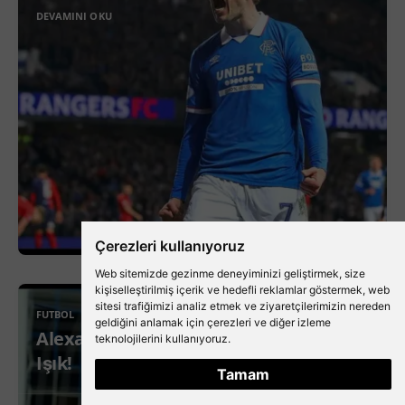
DEVAMINI OKU
Çerezleri kullanıyoruz
Web sitemizde gezinme deneyiminizi geliştirmek, size
kişiselleştirilmiş içerik ve hedefli reklamlar göstermek, web
sitesi trafiğimizi analiz etmek ve ziyaretçilerimizin nereden
FUTBOL
geldiğini anlamak için çerezleri ve diğer izleme
Alexandre Nübel’den Beşiktaş’a Yeşil
teknolojilerini kullanıyoruz.
Işık!
Tamam