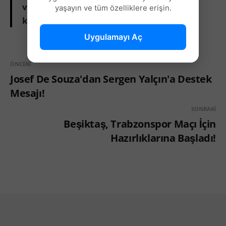
veriyor. Hep birlikte yeniden ayağa
yaşayın ve tüm özelliklere erişin.
kalkacağız.”
Uygulamayı Aç
ÖNCEKI
Josef De Souza'dan Sergen Yalçın'a Destek
Mesajı!
SONRAKI
Beşiktaş, Trabzonspor Maçı İçin
Hazırlıklarına Başladı!