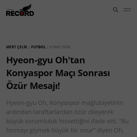
MERT ÇELIK
|
FUTBOL
|
6 MAY 2026
Hyeon-gyu Oh'tan
Konyaspor Maçı Sonrası
Özür Mesajı!
Hyeon-gyu Oh, Konyaspor mağlubiyetinin
ardından taraftarlardan özür dileyerek
büyük sorumluluk hissettiğini ifade etti. “Bu
formayı giymek büyük bir onur” diyen Oh,