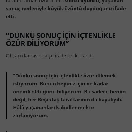
taraftarlardan özür diledi.
Golcü oyuncu, yaşanan
sonuç nedeniyle büyük üzüntü duyduğunu ifade
etti.
“DÜNKÜ SONUÇ İÇİN İÇTENLİKLE
ÖZÜR DİLİYORUM”
Oh, açıklamasında şu ifadeleri kullandı:
“Dünkü sonuç için içtenlikle özür dilemek
istiyorum. Bunun hepiniz için ne kadar
önemli olduğunu biliyorum. Bu sadece benim
değil, her Beşiktaş taraftarının da hayaliydi.
Hâlâ yaşananları kabullenmekte
zorlanıyorum.