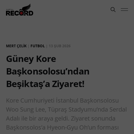
MERT ÇELIK
|
FUTBOL
|
13 ŞUB 2026
Güney Kore
Başkonsolosu’ndan
Beşiktaş’a Ziyaret!
Kore Cumhuriyeti İstanbul Başkonsolosu
Woo Sung Lee, Tüpraş Stadyumu’nda Serdal
Adalı ile bir araya geldi. Ziyaret sonunda
Başkonsolos’a Hyeon-Gyu Oh’un forması