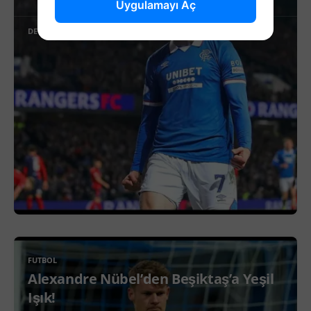
Uygulamayı Aç
DEVAMINI OKU
FUTBOL
Alexandre Nübel’den Beşiktaş’a Yeşil
Işık!