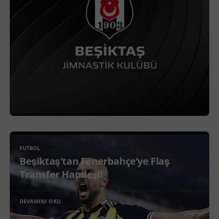
FUTBOL
Beşiktaş'tan Fenerbahçe’ye Flaş
Transfer Hamlesi!
DEVAMINI OKU