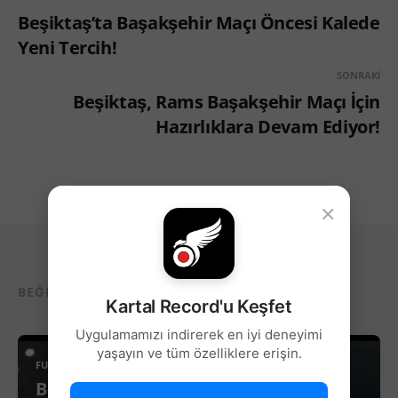
Beşiktaş’ta Başakşehir Maçı Öncesi Kalede
Yeni Tercih!
SONRAKI
Beşiktaş, Rams Başakşehir Maçı İçin
Hazırlıklara Devam Ediyor!
×
BEĞENEBILECEĞIN DIĞER YAZILAR...
Kartal Record'u Keşfet
Uygulamamızı indirerek en iyi deneyimi
yaşayın ve tüm özelliklere erişin.
FUTBOL
Beşiktaş’ta Sağ Kanat İçin Yeni Aday!