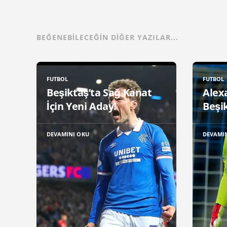
BEĞENEBILECEĞIN DIĞER YAZILAR...
FUTBOL
FUTBOL
Beşiktaş’ta Sağ Kanat
Alex
İçin Yeni Aday!
Beşik
DEVAMINI OKU
DEVAMI