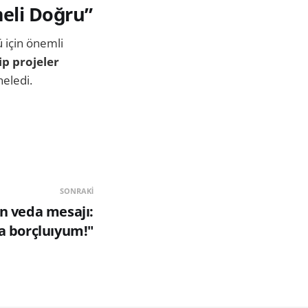
meli Doğru”
ü için önemli
ip projeler
neledi.
SONRAKI
n veda mesajı:
a borçluıyum!"