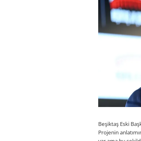
Beşiktaş Eski Baş
Projenin anlatımın
var ama bu şekild