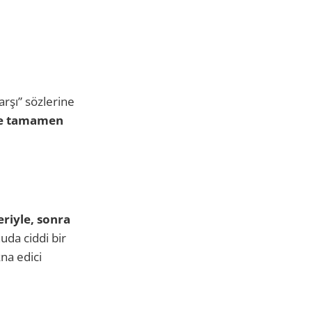
rşı” sözlerine
ine tamamen
riyle, sonra
da ciddi bir
kna edici