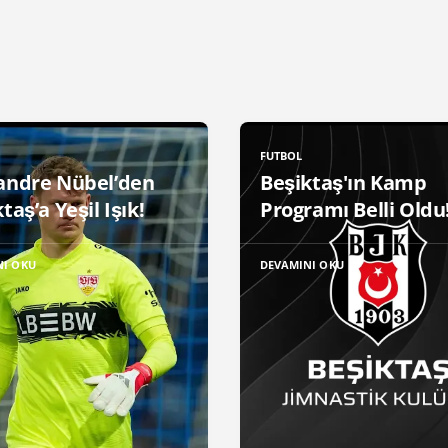
FUTBOL
andre Nübel’den
Beşiktaş'ın Kamp
taş’a Yeşil Işık!
Programı Belli Oldu
NI OKU
DEVAMINI OKU