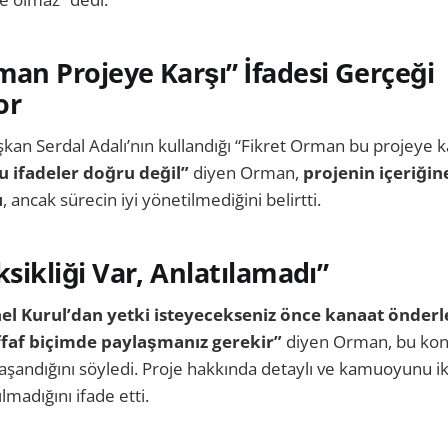
man Projeye Karşı” İfadesi Gerçeği
or
kan Serdal Adalı’nın kullandığı “Fikret Orman bu projeye ka
u ifadeler doğru değil”
diyen Orman,
projenin içeriğ
ı
, ancak sürecin iyi yönetilmediğini belirtti.
ksikliği Var, Anlatılamadı”
el Kurul’dan yetki isteyecekseniz önce kanaat önderle
faf biçimde paylaşmanız gerekir”
diyen Orman, bu konu
 yaşandığını söyledi. Proje hakkında detaylı ve kamuoyunu i
lmadığını ifade etti.