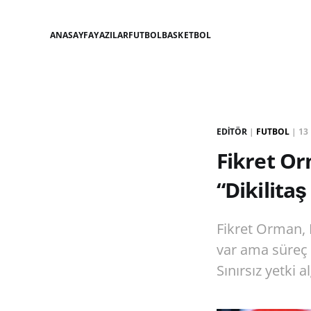
ANASAYFA
YAZILAR
FUTBOL
BASKETBOL
EDITÖR
|
FUTBOL
|
13
Fikret O
“Dikilitaş
Fikret Orman, D
var ama süreç y
Sınırsız yetki a