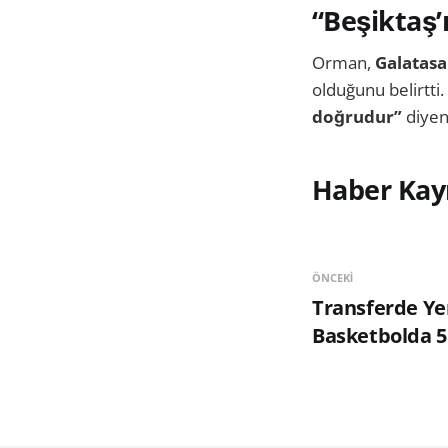
“Beşiktaş’
Orman,
Galatasar
olduğunu belirtti.
doğrudur”
diyen
Haber Kay
ÖNCEKI
Transferde Y
Basketbolda 5