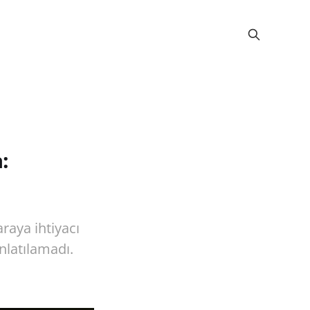
:
raya ihtiyacı
nlatılamadı.