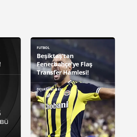
FUTBOL
Beşiktaş'tan
!
Fenerbahçe’ye Flaş
Transfer Hamlesi!
DEVAMINI OKU