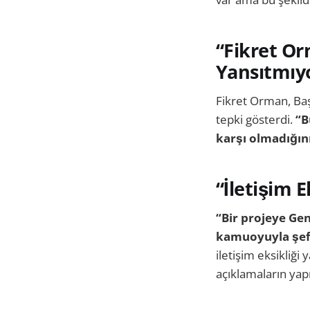
“Fikret Or
Yansıtmıy
Fikret Orman, Baş
tepki gösterdi.
“B
karşı olmadığın
“İletişim E
“Bir projeye Gen
kamuoyuyla şef
iletişim eksikliği
açıklamaların yapı