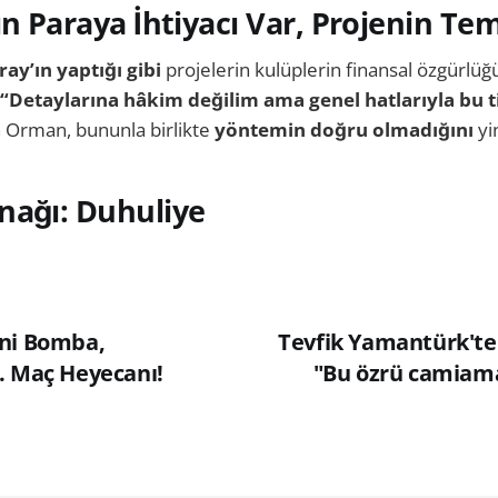
ın Paraya İhtiyacı Var, Projenin Te
ay’ın yaptığı gibi
projelerin kulüplerin finansal özgürlüğ
“Detaylarına hâkim değilim ama genel hatlarıyla bu t
 Orman, bununla birlikte
yöntemin doğru olmadığını
yi
nağı: Duhuliye
eni Bomba,
Tevfik Yamantürk'te
. Maç Heyecanı!
"Bu özrü camiam