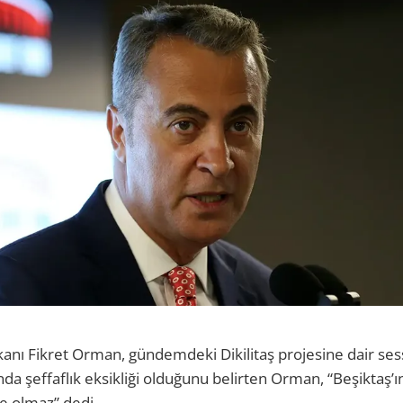
kanı Fikret Orman, gündemdeki Dikilitaş projesine dair sess
da şeffaflık eksikliği olduğunu belirten Orman, “Beşiktaş’ın
e olmaz” dedi.