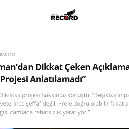
 HAZ 2025
rman’dan Dikkat Çeken Açıklama
 Projesi Anlatılamadı”
ikilitaş projesi hakkında konuştu: “Beşiktaş’ın pa
eterince şeffaf değil. Proje doğru olabilir fakat a
lgısı camiada rahatsızlık yaratıyor.”