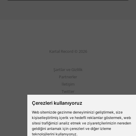
Kartal Record © 2026
Şartlar ve Gizlilik
Partnerler
İletişim
Twitter
Instagram
Çerezleri kullanıyoruz
Web sitemizde gezinme deneyiminizi geliştirmek, size
Beşiktaş'ın Medyası
kişiselleştirilmiş içerik ve hedefli reklamlar göstermek, web
sitesi trafiğimizi analiz etmek ve ziyaretçilerimizin nereden
geldiğini anlamak için çerezleri ve diğer izleme
teknolojilerini kullanıyoruz.