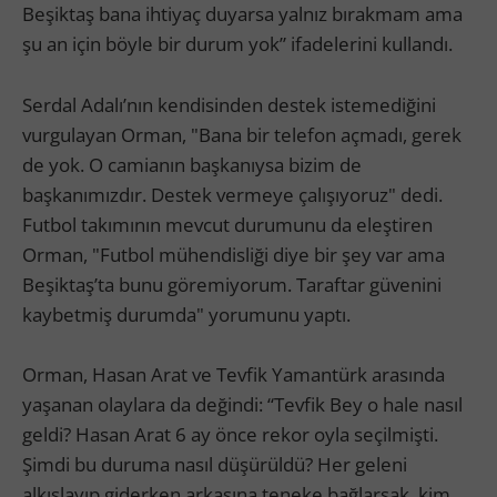
Beşiktaş bana ihtiyaç duyarsa yalnız bırakmam ama
şu an için böyle bir durum yok” ifadelerini kullandı.
Serdal Adalı’nın kendisinden destek istemediğini
vurgulayan Orman, "Bana bir telefon açmadı, gerek
de yok. O camianın başkanıysa bizim de
başkanımızdır. Destek vermeye çalışıyoruz" dedi.
Futbol takımının mevcut durumunu da eleştiren
Orman, "Futbol mühendisliği diye bir şey var ama
Beşiktaş’ta bunu göremiyorum. Taraftar güvenini
kaybetmiş durumda" yorumunu yaptı.
Orman, Hasan Arat ve Tevfik Yamantürk arasında
yaşanan olaylara da değindi: “Tevfik Bey o hale nasıl
geldi? Hasan Arat 6 ay önce rekor oyla seçilmişti.
Şimdi bu duruma nasıl düşürüldü? Her geleni
alkışlayıp giderken arkasına teneke bağlarsak, kim