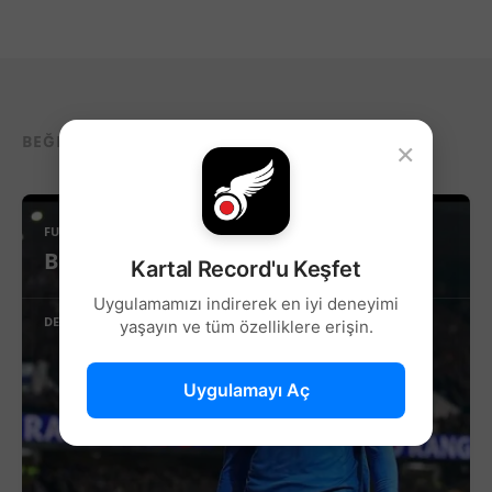
BEĞENEBILECEĞIN DIĞER YAZILAR...
×
FUTBOL
Beşiktaş’ta Sağ Kanat İçin Yeni Aday!
Kartal Record'u Keşfet
Uygulamamızı indirerek en iyi deneyimi
DEVAMINI OKU
yaşayın ve tüm özelliklere erişin.
Uygulamayı Aç