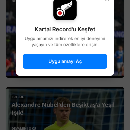
DEVAMINI OKU
Kartal Record'u Keşfet
Uygulamamızı indirerek en iyi deneyimi
yaşayın ve tüm özelliklere erişin.
Uygulamayı Aç
FUTBOL
Alexandre Nübel’den Beşiktaş’a Yeşil
Işık!
DEVAMINI OKU