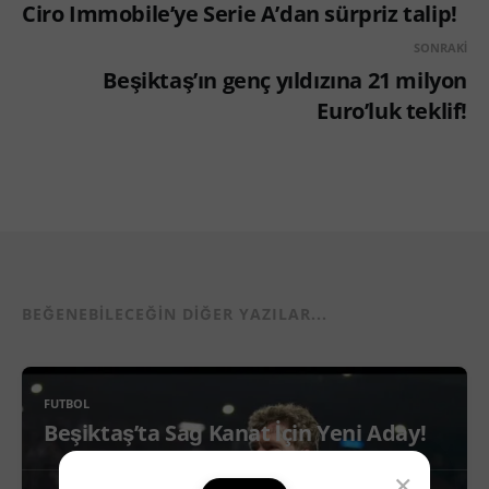
Ciro Immobile’ye Serie A’dan sürpriz talip!
SONRAKI
Beşiktaş’ın genç yıldızına 21 milyon
Euro’luk teklif!
BEĞENEBILECEĞIN DIĞER YAZILAR...
FUTBOL
Beşiktaş’ta Sağ Kanat İçin Yeni Aday!
×