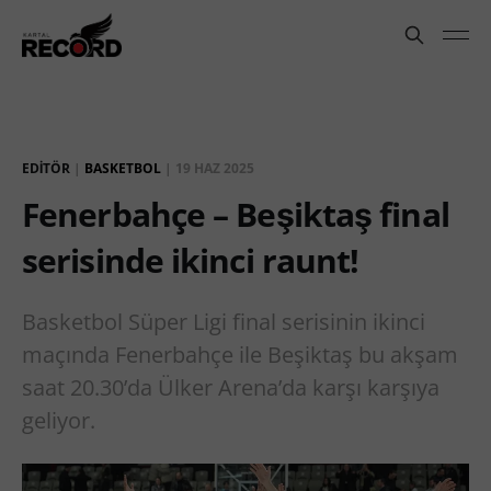
EDITÖR
|
BASKETBOL
|
19 HAZ 2025
Fenerbahçe – Beşiktaş final
serisinde ikinci raunt!
Basketbol Süper Ligi final serisinin ikinci
maçında Fenerbahçe ile Beşiktaş bu akşam
saat 20.30’da Ülker Arena’da karşı karşıya
geliyor.