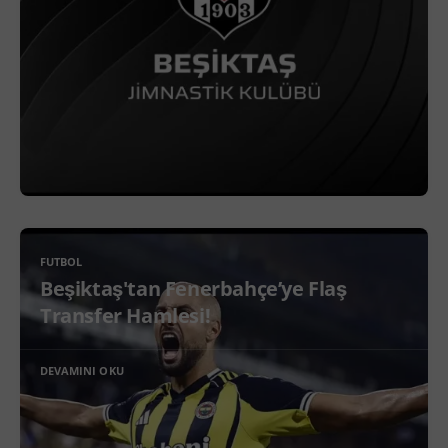
FUTBOL
Beşiktaş'tan Fenerbahçe’ye Flaş
Transfer Hamlesi!
DEVAMINI OKU