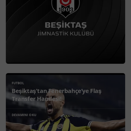
FUTBOL
Beşiktaş'tan Fenerbahçe’ye Flaş
Transfer Hamlesi!
DEVAMINI OKU