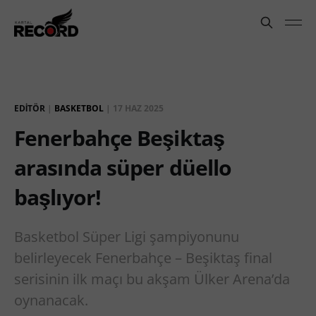
EDITÖR
|
BASKETBOL
|
17 HAZ 2025
Fenerbahçe Beşiktaş
arasında süper düello
başlıyor!
Basketbol Süper Ligi şampiyonunu
belirleyecek Fenerbahçe – Beşiktaş final
serisinin ilk maçı bu akşam Ülker Arena’da
oynanacak.