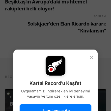
Beşiktaş’ın Avrupa’daki muhtemel
rakipleri belli oluyor!
SONRAKI
Solskjaer’den Elan Ricardo kararı:
“Kiralansın”
×
BEĞENEBILECEĞIN DIĞER YAZILAR...
Kartal Record'u Keşfet
Uygulamamızı indirerek en iyi deneyimi
yaşayın ve tüm özelliklere erişin.
FUTBOL
Beşiktaş’ta Sağ Kanat İçin Yeni Aday!
Uygulamayı Aç