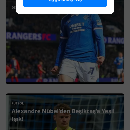
DEVAMINI OKU
FUTBOL
Alexandre Nübel’den Beşiktaş’a Yeşil
Işık!