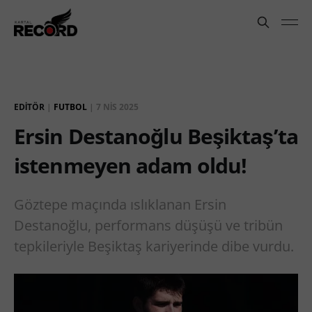
EDITÖR
|
FUTBOL
|
7 NIS 2025
Ersin Destanoğlu Beşiktaş’ta
istenmeyen adam oldu!
Göztepe maçında ıslıklanan Ersin
Destanoğlu, performans düşüşü ve tribün
tepkileriyle Beşiktaş kariyerinde dibe vurdu.