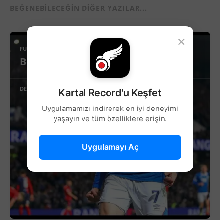
BEĞENEBILECEĞIN DIĞER YAZILAR...
×
FUTBOL
Beşiktaş’ta Sağ Kanat İçin Yeni Aday!
DEVAMINI OKU
Kartal Record'u Keşfet
Uygulamamızı indirerek en iyi deneyimi
yaşayın ve tüm özelliklere erişin.
Uygulamayı Aç