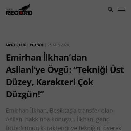
MERT ÇELIK
|
FUTBOL
|
25 ŞUB 2026
Emirhan İlkhan’dan
Asllani’ye Övgü: “Tekniği Üst
Düzey, Karakteri Çok
Düzgün!”
Emirhan İlkhan, Beşiktaş’a transfer olan
Asllani hakkında konuştu. İlkhan, genç
futbolcunun karakterini ve tekniğini överek