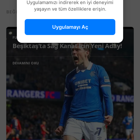
Uygulamamızı indirerek en iyi deneyimi
yaşayın ve tüm özelliklere erişin.
BEĞENEBILECEĞIN DIĞER YAZILAR...
Uygulamayı Aç
FUTBOL
Beşiktaş’ta Sağ Kanat İçin Yeni Aday!
DEVAMINI OKU