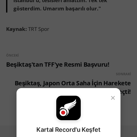
İstanbul'u, tesisleri anlattım. Tek tek
gösterdim. Umarım başarılı olur."
Kaynak:
TRT Spor
ÖNCEKI
Beşiktaş'tan TFF'ye Resmi Başvuru!
SONRAKI
Beşiktaş, Japon Orta Saha İçin Harekete
Geçti!
×
Kartal Record'u Keşfet