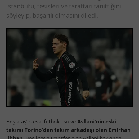
İstanbul’u, tesisleri ve taraftarı tanıttığını
söyleyip, başarılı olmasını diledi.
Beşiktaş’ın eski futbolcusu ve
Asllani’nin eski
takımı Torino’dan takım arkadaşı olan Emirhan
İlkhan,
Beşiktaş’a transfer olan Asllani hakkında