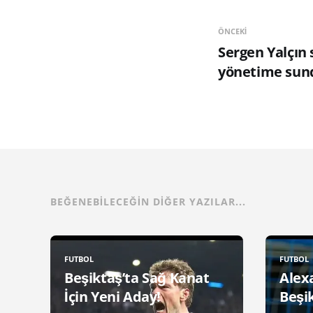
ÖNCEKI
Sergen Yalçın
yönetime sun
BEĞENEBILECEĞIN DIĞER YAZILAR...
FUTBOL
FUTBOL
Beşiktaş’ta Sağ Kanat
Alex
İçin Yeni Aday!
Beşik