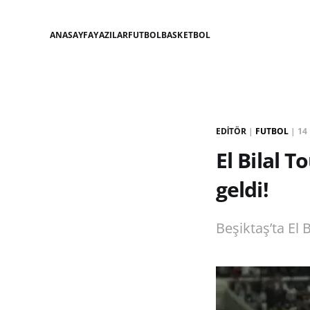
ANASAYFA
YAZILAR
FUTBOL
BASKETBOL
EDITÖR
|
FUTBOL
|
14 
El Bilal 
geldi!
Beşiktaş’ta El 