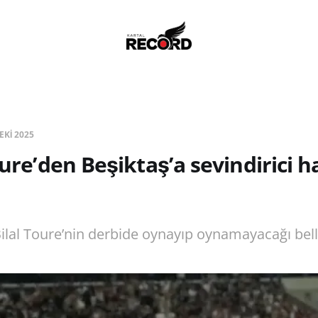
EKI 2025
Toure’den Beşiktaş’a sevindirici 
Bilal Toure’nin derbide oynayıp oynamayacağı bell