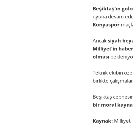
Beşiktaş’ın golc
oyuna devam edem
Konyaspor
maçla
Ancak
siyah-beya
Milliyet’in habe
olması
bekleniyo
Teknik ekibin öz
birlikte çalışmala
Beşiktaş cephesi
bir moral kayna
Kaynak:
Milliyet