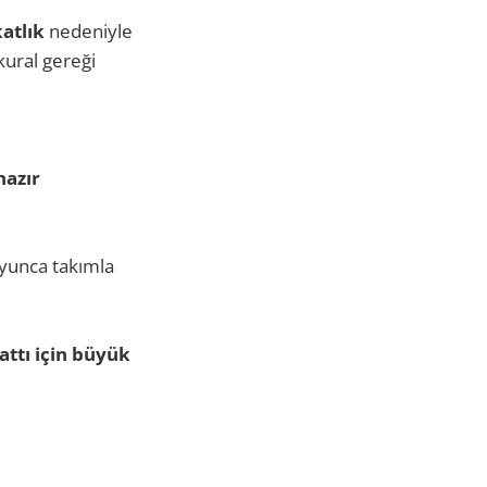
atlık
nedeniyle
kural gereği
hazır
oyunca takımla
ttı için büyük