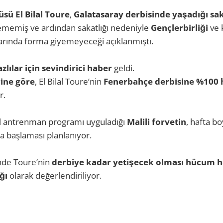
üsü El Bilal Toure
,
Galatasaray derbisinde yaşadığı sak
emiş ve ardından sakatlığı nedeniyle
Gençlerbirliği
ve 
rında forma giyemeyeceği açıklanmıştı.
zlılar için sevindirici haber
geldi.
rine göre
, El Bilal Toure’nin
Fenerbahçe derbisine %100 
r.
el antrenman programı uyguladığı
Malili forvetin
, hafta b
ra başlaması planlanıyor.
nde Toure’nin
derbiye kadar yetişecek olması hücum ha
ğı
olarak değerlendiriliyor.