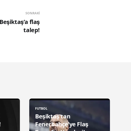
SONRAKI
Beşiktaş’a flaş
talep!
FUTBOL
Beşiktaş'tan
!
Fenerbahçe’ye Flaş