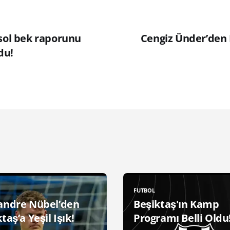
 sol bek raporunu
Cengiz Ünder’den 
du!
FUTBOL
andre Nübel’den
Beşiktaş'ın Kamp
taş’a Yeşil Işık!
Programı Belli Oldu