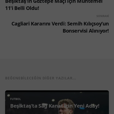
Beşiktaş'ın Göztepe Maçı İçin Muhtemel
11'i Belli Oldu!
SONRAKI
Cagliari Kararını Verdi: Semih Kılıçsoy’un
Bonservisi Alınıyor!
BEĞENEBILECEĞIN DIĞER YAZILAR...
FUTBOL
Beşiktaş’ta Sağ Kanat İçin Yeni Aday!