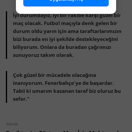
İyi durumdayız, iyi bir rakibe karşı güzel bir
maç olacak. Futbol maçıyla denk gelen bir
durum oldu yarın için ama taraftarlarımızın
bizi burada en iyi şekilde destekleyeceğini
biliyorum. Onlara da buradan çağrımızı
sunuyoruz takım olarak.
Çok güzel bir mücadele olacağına
inanıyorum. Fenerbahçe'ye de başarılar.
Tabii ki umarım kazanan taraf biz oluruz bu
sefer.”
ÖNCEKI