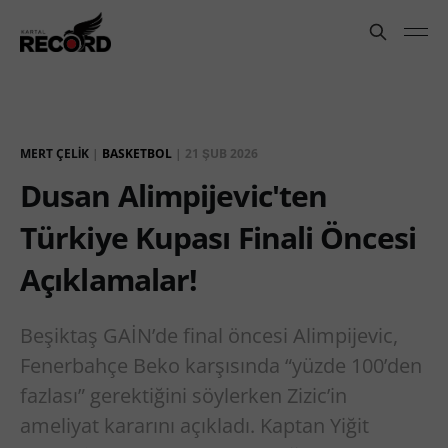
MERT ÇELIK
|
BASKETBOL
|
21 ŞUB 2026
Dusan Alimpijevic'ten
Türkiye Kupası Finali Öncesi
Açıklamalar!
Beşiktaş GAİN’de final öncesi Alimpijevic,
Fenerbahçe Beko karşısında “yüzde 100’den
fazlası” gerektiğini söylerken Zizic’in
ameliyat kararını açıkladı. Kaptan Yiğit