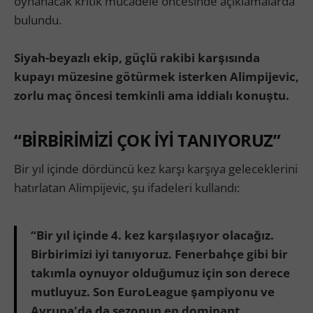
oynanacak kritik mücadele öncesinde açıklamalarda
bulundu.
Siyah-beyazlı ekip, güçlü rakibi karşısında
kupayı müzesine götürmek isterken Alimpijevic,
zorlu maç öncesi temkinli ama iddialı konuştu.
“BİRBİRİMİZİ ÇOK İYİ TANIYORUZ”
Bir yıl içinde dördüncü kez karşı karşıya geleceklerini
hatırlatan Alimpijevic, şu ifadeleri kullandı:
“Bir yıl içinde 4. kez karşılaşıyor olacağız.
Birbirimizi iyi tanıyoruz. Fenerbahçe gibi bir
takımla oynuyor olduğumuz için son derece
mutluyuz. Son EuroLeague şampiyonu ve
Avrupa'da da sezonun en dominant