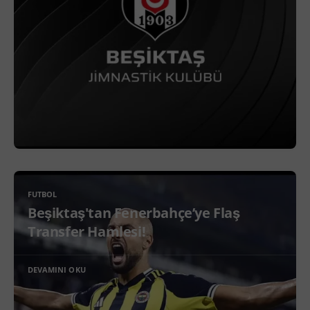
FUTBOL
Beşiktaş'tan Fenerbahçe’ye Flaş
Transfer Hamlesi!
DEVAMINI OKU