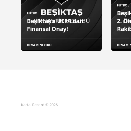
FUTBOL
Beşik
FUTBOL
Beşiktaş’a UEFA’dan
2. Ö
Finansal Onay!
Rakib
DEVAMINI OKU
DEVAMI
Kartal Record © 2026