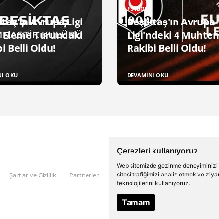
FUTBOL
taş'ın Avrupa Ligi
Beşiktaş'ın Avrupa
n Eleme Turundaki
Ligi'ndeki 4 Muhte
i Belli Oldu!
Rakibi Belli Oldu!
NI OKU
DEVAMINI OKU
Çerezleri kullanıyoruz
Web sitemizde gezinme deneyiminizi ge
sitesi trafiğimizi analiz etmek ve ziy
Şartlar ve Gizlilik
Partnerler
İletişim
Twitter
Instagram
teknolojilerini kullanıyoruz.
Tamam