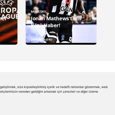
BASKETBOL
mel
Jonah Mathews'tan
Kötü Haber!
DEVAMINI OKU
liştirmek, size kişiselleştirilmiş içerik ve hedefli reklamlar göstermek, web
aretçilerimizin nereden geldiğini anlamak için çerezleri ve diğer izleme
Beşiktaş'ın Medyası