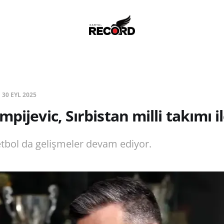
|
30 EYL 2025
pijevic, Sırbistan milli takımı il
tbol da gelişmeler devam ediyor.