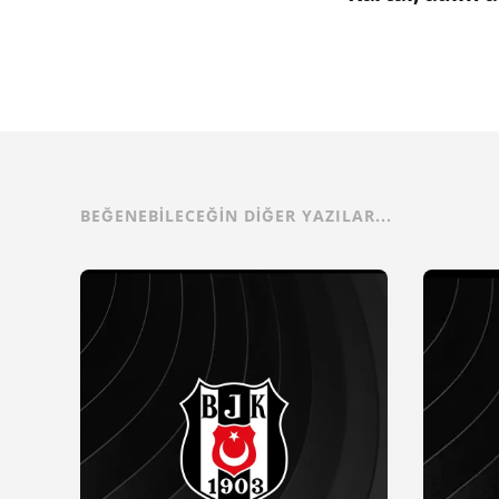
BEĞENEBILECEĞIN DIĞER YAZILAR...