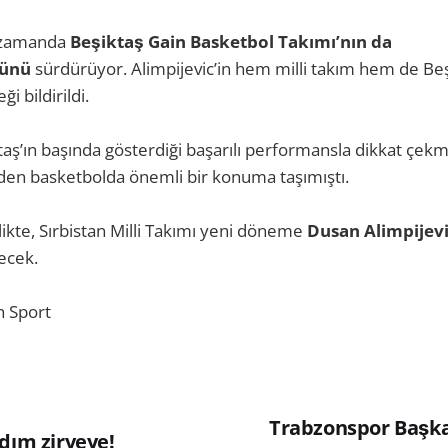
ı zamanda
Beşiktaş Gain Basketbol Takımı’nın da
ğünü
sürdürüyor. Alimpijevic’in hem milli takım hem de Beş
i bildirildi.
taş’ın başında gösterdiği başarılı performansla dikkat çekm
iden basketbolda önemli bir konuma taşımıştı.
likte, Sırbistan Milli Takımı yeni döneme
Dusan Alimpijev
ecek.
n Sport
Trabzonspor Başka
dım zirveye!