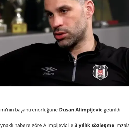
akımı’nın başantrenörlüğüne
Dusan Alimpijevic
getirildi.
ynaklı habere göre Alimpijevic ile
3 yıllık sözleşme
imzala