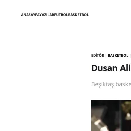
ANASAYFA
YAZILAR
FUTBOL
BASKETBOL
EDITÖR
|
BASKETBOL
Dusan Alim
Beşiktaş baske