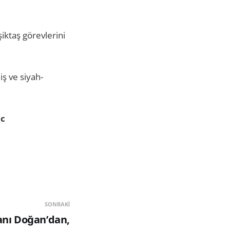
iktaş görevlerini
iş ve siyah-
ic
SONRAKI
nı Doğan’dan,