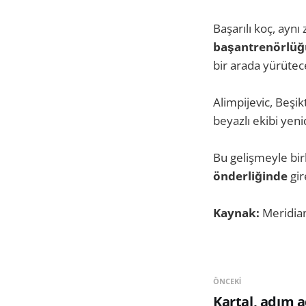
Başarılı koç, ayn
başantrenörlü
bir arada yürüteceğ
Alimpijevic, Beşik
beyazlı ekibi yen
Bu gelişmeyle bir
önderliğinde
gir
Kaynak:
Meridia
ÖNCEKI
Kartal, adım a