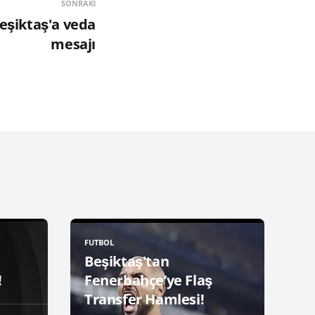
SONRAKI
eşiktaş'a veda
mesajı
FUTBOL
Beşiktaş'tan
!
Fenerbahçe’ye Flaş
Transfer Hamlesi!