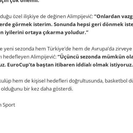
çin çok önemli.”
duğu özel ilişkiye de değinen Alimpijević:
“Onlardan vazg
lerde görmek isterim. Sonunda hepsi geri dönmek iste
n iyilerini ortaya çıkarma yoludur.”
ikte yeni sezonda hem Türkiye’de hem de Avrupa’da zirveye
ı hedefleyen Alimpijević:
“Üçüncü sezonda mümkün olan
uz. EuroCup’ta baştan itibaren iddialı olmak istiyoruz.
kulüp hem de kişisel hedefleri doğrultusunda, basketbol d
 olduğunu bir kez daha gösterdi.
n Sport