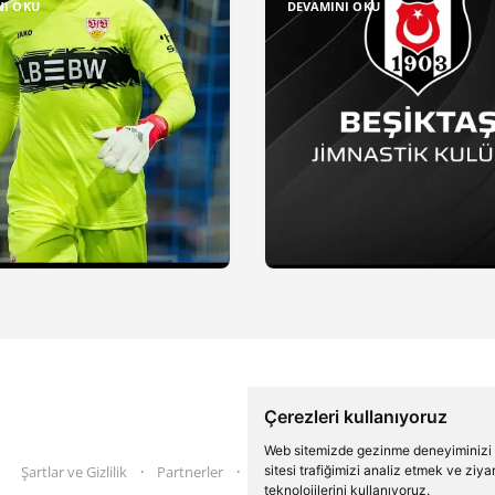
NI OKU
DEVAMINI OKU
Çerezleri kullanıyoruz
Web sitemizde gezinme deneyiminizi ge
Şartlar ve Gizlilik
Partnerler
İletişim
sitesi trafiğimizi analiz etmek ve ziy
Twitter
Instagram
teknolojilerini kullanıyoruz.