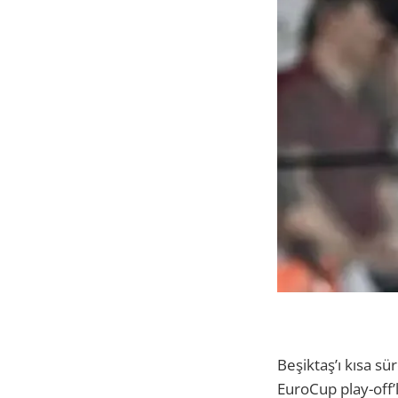
Beşiktaş’ı kısa sü
EuroCup play-off’l