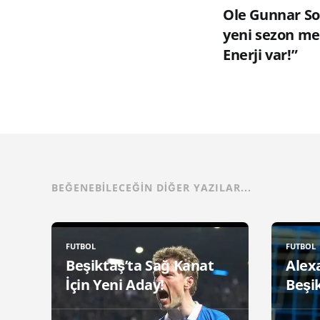
Ole Gunnar So
yeni sezon me
Enerji var!”
BEĞENEBILECEĞIN DIĞER YAZILAR...
FUTBOL
FUTBOL
Beşiktaş’ta Sağ Kanat
Alex
İçin Yeni Aday!
Beşik