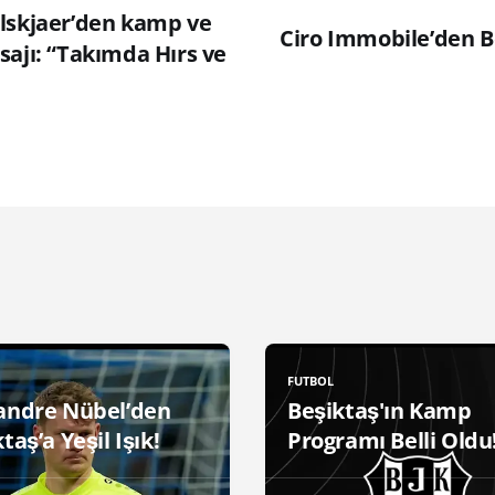
lskjaer’den kamp ve
Ciro Immobile’den B
sajı: “Takımda Hırs ve
FUTBOL
andre Nübel’den
Beşiktaş'ın Kamp
taş’a Yeşil Işık!
Programı Belli Oldu