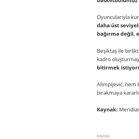
basketbolumuz i
Oyuncularıyla kur
daha üst seviye
bağırma değil, e
Beşiktaş ile birl
kadro oluşturmay
bitirmek istiyor
Alimpijević, hem 
bırakmaya kararlı
Kaynak:
Meridia
ÖNCEKI