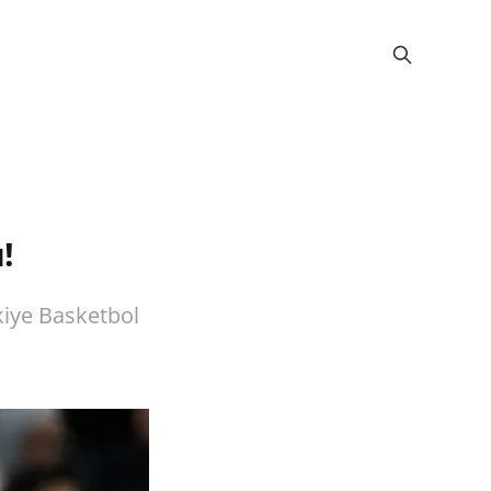
!
kiye Basketbol