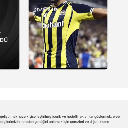
DEVAMINI OKU
liştirmek, size kişiselleştirilmiş içerik ve hedefli reklamlar göstermek, web
aretçilerimizin nereden geldiğini anlamak için çerezleri ve diğer izleme
Beşiktaş'ın Medyası