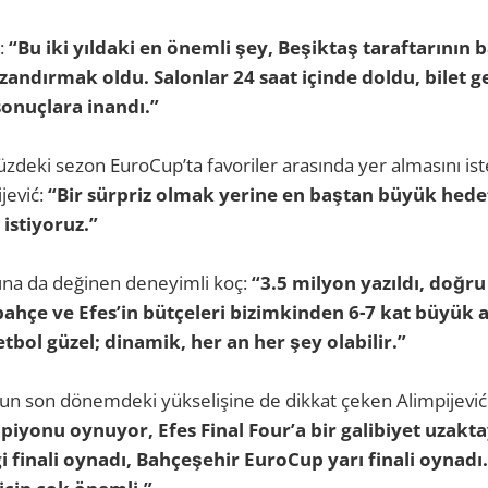
:
“Bu iki yıldaki en önemli şey, Beşiktaş taraftarının 
andırmak oldu. Salonlar 24 saat içinde doldu, bilet geli
sonuçlara inandı.”
zdeki sezon EuroCup’ta favoriler arasında yer almasını ist
jević:
“Bir sürpriz olmak yerine en baştan büyük hedef
istiyoruz.”
ına da değinen deneyimli koç:
“3.5 milyon yazıldı, doğru
ahçe ve Efes’in bütçeleri bizimkinden 6-7 kat büyük a
bol güzel; dinamik, her an her şey olabilir.”
un son dönemdeki yükselişine de dikkat çeken Alimpijević
iyonu oynuyor, Efes Final Four’a bir galibiyet uzakta
 finali oynadı, Bahçeşehir EuroCup yarı finali oynadı