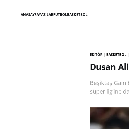
ANASAYFA
YAZILAR
FUTBOL
BASKETBOL
EDITÖR
|
BASKETBOL
Dusan Ali
Beşiktaş Gain 
süper lig’ine 