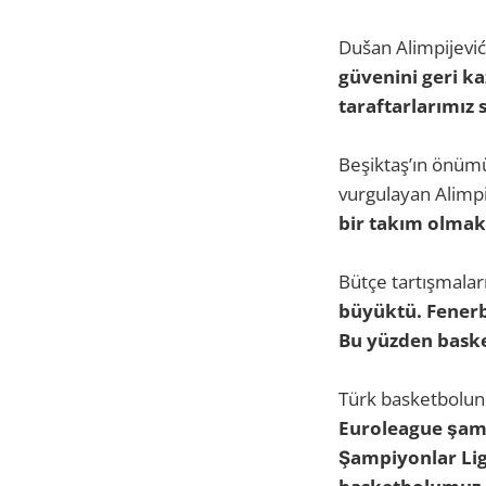
Dušan Alimpijević
güvenini geri kaz
taraftarlarımız 
Beşiktaş’ın önümü
vurgulayan Alimpi
bir takım olmak 
Bütçe tartışmalar
büyüktü. Fenerb
Bu yüzden basket
Türk basketbolun
Euroleague şamp
Şampiyonlar Ligi