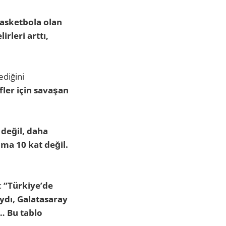
basketbola olan
rleri arttı,
ediğini
ler için savaşan
 değil, daha
ma 10 kat değil.
:
“Türkiye’de
ydı, Galatasaray
… Bu tablo