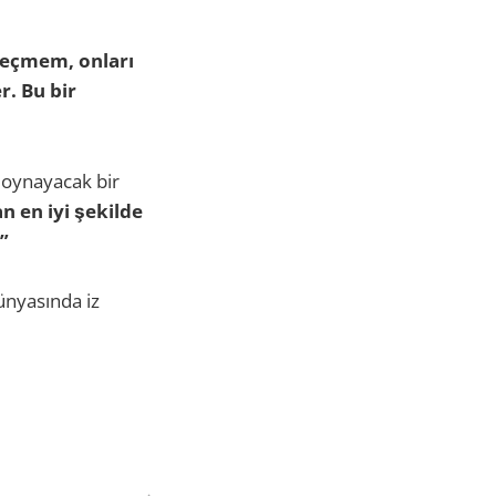
eçmem, onları
r. Bu bir
 oynayacak bir
 en iyi şekilde
”
ünyasında iz