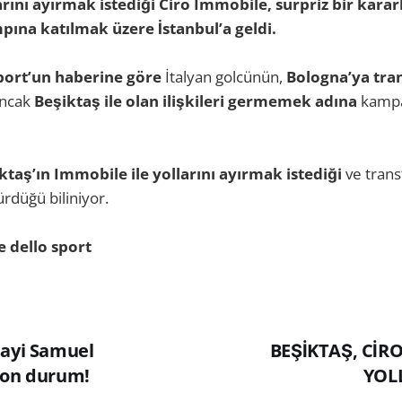
arını ayırmak istediği Ciro Immobile, sürpriz bir karar
pına katılmak üzere İstanbul’a geldi.
Sport’un haberine göre
İtalyan golcünün,
Bologna’ya tra
ncak
Beşiktaş ile olan ilişkileri germemek adına
kampa
ktaş’ın Immobile ile yollarını ayırmak istediği
ve trans
rdüğü biliniyor.
 dello sport
sayi Samuel
BEŞİKTAŞ, CİRO
son durum!
YOLL