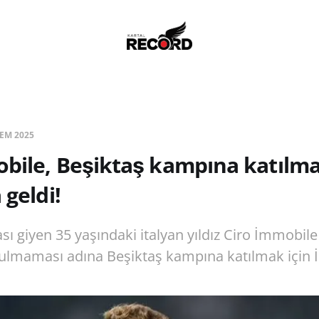
TEM 2025
bile, Beşiktaş kampına katılma
 geldi!
sı giyen 35 yaşındaki italyan yıldız Ciro İmmobile
bozulmaması adına Beşiktaş kampına katılmak için İ