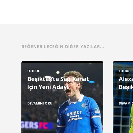
BEĞENEBILECEĞIN DIĞER YAZILAR...
FUTBOL
FUTBOL
Beşiktaş’ta Sağ Kanat
Alex
İçin Yeni Aday!
Beşik
DEVAMINI OKU
DEVAMI