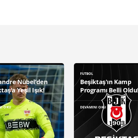
FUTBOL
andre Nübel’den
Beşiktaş'ın Kamp
taş’a Yeşil Işık!
Programı Belli Oldu
NI OKU
DEVAMINI OKU