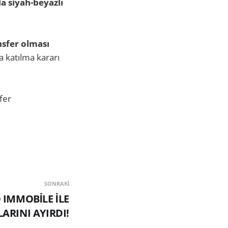
la siyah-beyazlı
nsfer olması
 katılma kararı
fer
SONRAKI
 IMMOBİLE İLE
ARINI AYIRDI!