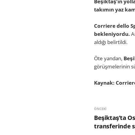
Beşiktaş’ın yoll
takımın yaz kam
Corriere dello 
bekleniyordu.
A
aldığı belirtildi.
Öte yandan,
Beşi
görüşmelerinin sü
Kaynak: Corriere
ÖNCEKI
Beşiktaş’ta O
transferinde 