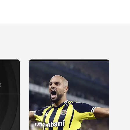
!
FUTBOL