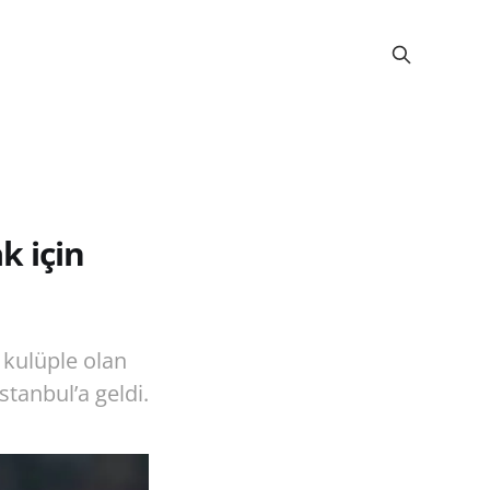
k için
 kulüple olan
stanbul’a geldi.