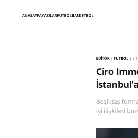
ANASAYFA
YAZILAR
FUTBOL
BASKETBOL
EDITÖR
|
FUTBOL
|
2 
Ciro Immo
İstanbul’a
Beşiktaş forma
iyi ilişkileri 