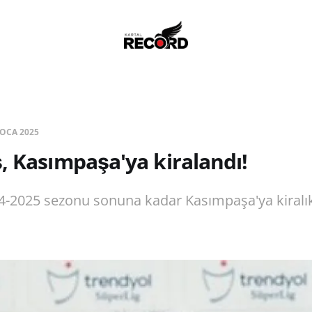
 OCA 2025
, Kasımpaşa'ya kiralandı!
4-2025 sezonu sonuna kadar Kasımpaşa'ya kiralı