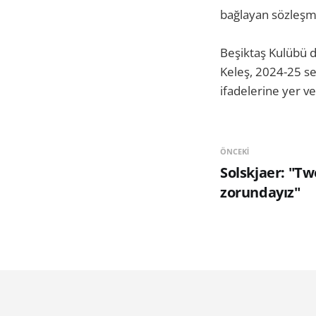
bağlayan sözleşme
Beşiktaş Kulübü 
Keleş, 2024-25 s
ifadelerine yer ve
ÖNCEKI
Solskjaer: "T
zorundayız"