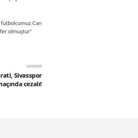
l futbolcumuz Can
fer olmuştur"
SONRAKI
rati, Sivasspor
açında cezalı!