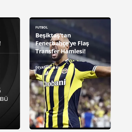
FUTBOL
Beşiktaş'tan
!
Fenerbahçe’ye Flaş
Transfer Hamlesi!
DEVAMINI OKU