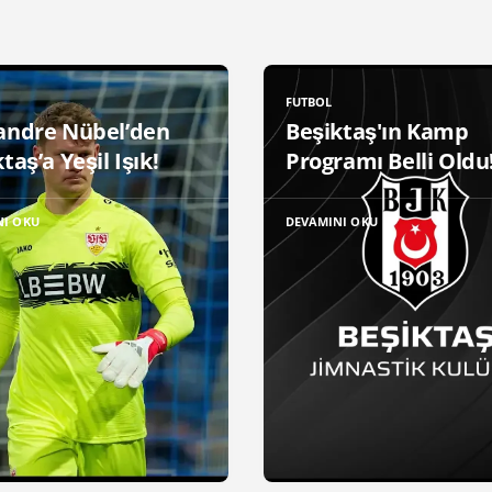
FUTBOL
andre Nübel’den
Beşiktaş'ın Kamp
taş’a Yeşil Işık!
Programı Belli Oldu
NI OKU
DEVAMINI OKU