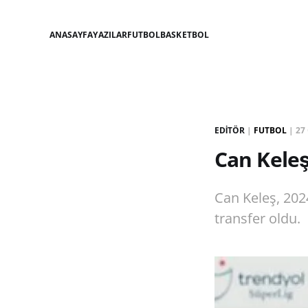
ANASAYFA
YAZILAR
FUTBOL
BASKETBOL
EDITÖR
|
FUTBOL
|
27
Can Keleş
Can Keleş, 202
transfer oldu.