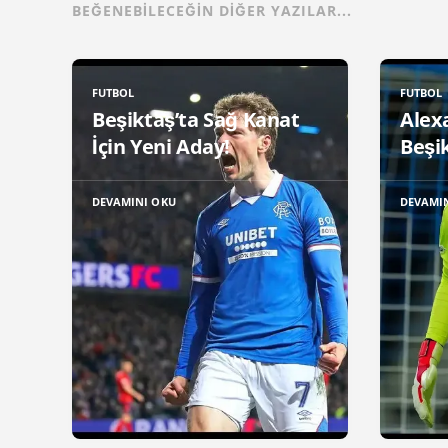
BEĞENEBILECEĞIN DIĞER YAZILAR...
FUTBOL
FUTBOL
Beşiktaş’ta Sağ Kanat
Alex
İçin Yeni Aday!
Beşik
DEVAMINI OKU
DEVAMI