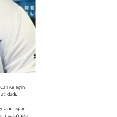
 Can Keleş'in
açıkladı.
ay Ciner Spor
asımpaşa'mıza