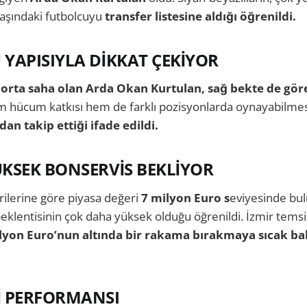
aşındaki futbolcuyu
transfer listesine aldığı öğrenildi.
YAPISIYLA DİKKAT ÇEKİYOR
 orta saha olan Arda Okan Kurtulan, sağ bekte de gör
em hücum katkısı hem de farklı pozisyonlarda oynayabilme
n takip ettiği ifade edildi.
KSEK BONSERVİS BEKLİYOR
ilerine göre piyasa değeri
7 milyon Euro s
eviyesinde bu
eklentisinin çok daha yüksek olduğu öğrenildi. İzmir temsil
yon Euro’nun altında bir rakama bırakmaya sıcak b
İ PERFORMANSI