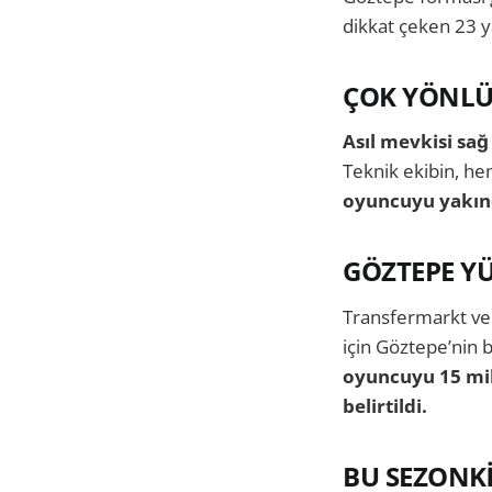
dikkat çeken 23 y
ÇOK YÖNLÜ 
Asıl mevkisi sağ
Teknik ekibin, h
oyuncuyu yakında
GÖZTEPE YÜ
Transfermarkt ver
için Göztepe’nin b
oyuncuyu 15 mil
belirtildi.
BU SEZONK