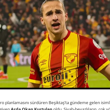
ro planlamasını sürdüren Beşiktaş’ta gündeme gelen isiml
giyen
Arda Okan Kurtulan
oldu. Siyah-beyazlıların, çok y