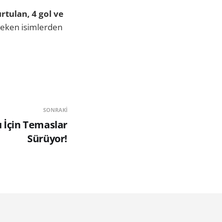
tulan, 4 gol ve
çeken isimlerden
SONRAKI
u İçin Temaslar
Sürüyor!