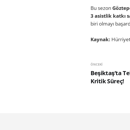
Bu sezon
Göztepe
3 asistlik katkı 
biri olmayı başard
Kaynak:
Hürriye
ÖNCEKI
Beşiktaş’ta Te
Kritik Süreç!