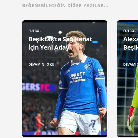
BEĞENEBILECEĞIN DIĞER YAZILAR...
FUTBOL
FUTBOL
Beşiktaş’ta Sağ Kanat
Alex
İçin Yeni Aday!
Beşik
DEVAMINI OKU
DEVAMI