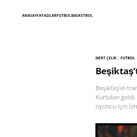
ANASAYFA
YAZILAR
FUTBOL
BASKETBOL
MERT ÇELIK
|
FUTBOL
Beşiktaş’
Beşiktaş’ın tr
Kurtulan geldi
oyuncu için İz