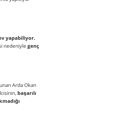
ev yapabiliyor.
si nedeniyle
genç
lunan Arda Okan
cisinin,
başarılı
akmadığı