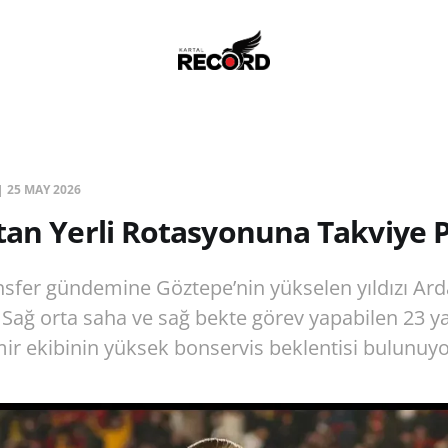
|
25 MAY 2026
tan Yerli Rotasyonuna Takviye P
ansfer gündemine Göztepe’nin yükselen yıldızı Ar
. Sağ orta saha ve sağ bekte görev yapabilen 23 y
mir ekibinin yüksek bonservis beklentisi bulunuyo