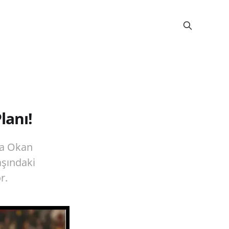
lanı!
da Okan
aşındaki
r.