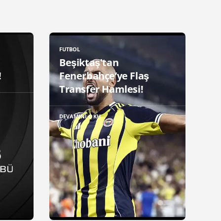
FUTBOL
Beşiktaş'tan
!
Fenerbahçe’ye Flaş
Transfer Hamlesi!
DEVAMINI OKU