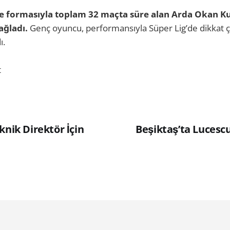
 formasıyla toplam 32 maçta süre alan Arda Okan Kur
sağladı.
Genç oyuncu, performansıyla Süper Lig’de dikkat 
ı.
t
knik Direktör İçin
Beşiktaş’ta Lucesc