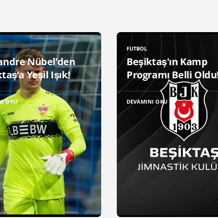
FUTBOL
andre Nübel’den
Beşiktaş'ın Kamp
taş’a Yeşil Işık!
Programı Belli Oldu
NI OKU
DEVAMINI OKU