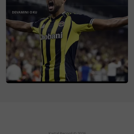
DEVAMINI OKU
Kartal Record © 2026