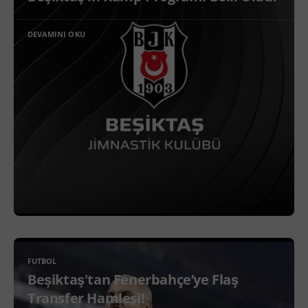
DEVAMINI OKU
FUTBOL
Beşiktaş'tan Fenerbahçe’ye Flaş
Transfer Hamlesi!