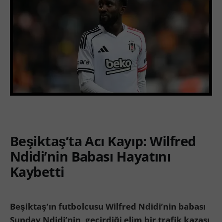
Beşiktaş’ta Acı Kayıp: Wilfred
Ndidi’nin Babası Hayatını
Kaybetti
Beşiktaş’ın futbolcusu Wilfred Ndidi’nin babası
Sunday Ndidi’nin, geçirdiği elim bir trafik kazası