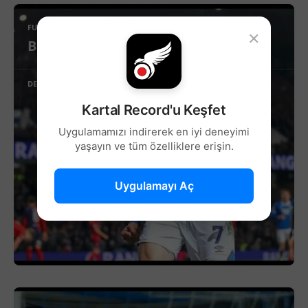
FUTBOL
×
Beşiktaş’ta Sağ Kanat İçin Yeni Aday!
DEVAMINI OKU
Kartal Record'u Keşfet
Uygulamamızı indirerek en iyi deneyimi
yaşayın ve tüm özelliklere erişin.
Uygulamayı Aç