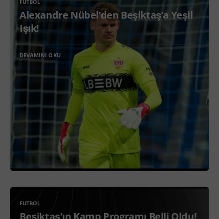
FUTBOL
Alexandre Nübel’den Beşiktaş’a Yeşil
Işık!
DEVAMINI OKU
FUTBOL
Beşiktaş'ın Kamp Programı Belli Oldu!