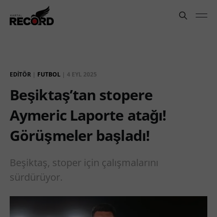
EDITÖR
|
FUTBOL
|
4 EYL 2025
Beşiktaş’tan stopere
Aymeric Laporte atağı!
Görüşmeler başladı!
Beşiktaş, stoper için çalışmalarını
sürdürüyor.