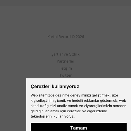
Kartal Record © 2026
Şartlar ve Gizlilik
Partnerler
İletişim
Twitter
Instagram
Çerezleri kullanıyoruz
Web sitemizde gezinme deneyiminizi geliştirmek, size
Beşiktaş'ın Medyası
kişiselleştirilmiş içerik ve hedefli reklamlar göstermek, web
sitesi trafiğimizi analiz etmek ve ziyaretçilerimizin nereden
geldiğini anlamak için çerezleri ve diğer izleme
teknolojilerini kullanıyoruz.
Tamam