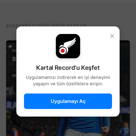
BEĞENEBILECEĞIN DIĞER YAZILAR...
×
FUTBOL
Beşiktaş’ta Sağ Kanat İçin Yeni Aday!
Kartal Record'u Keşfet
DEVAMINI OKU
Uygulamamızı indirerek en iyi deneyimi
yaşayın ve tüm özelliklere erişin.
Uygulamayı Aç