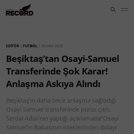
EDITÖR
|
FUTBOL
|
28 HAZ 2025
Beşiktaş’tan Osayi-Samuel
Transferinde Şok Karar!
Anlaşma Askıya Alındı
Beşiktaş’ın daha önce anlaşma sağladığı
Osayi Samuel transferinde pürüz çıktı.
Serdal Adalı’nın yaptığı açıklamada”Osayi
Samuel’in Babasının isteklerinden dolayı