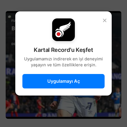
×
FUTBOL
Beşiktaş’ta Sağ Kanat İçin Yeni Aday!
DEVAMINI OKU
Kartal Record'u Keşfet
Uygulamamızı indirerek en iyi deneyimi
yaşayın ve tüm özelliklere erişin.
Uygulamayı Aç