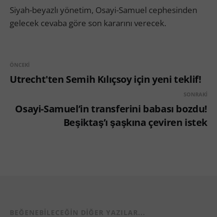
Siyah-beyazlı yönetim, Osayi-Samuel cephesinden
gelecek cevaba göre son kararını verecek.
ÖNCEKI
Utrecht'ten Semih Kılıçsoy için yeni teklif!
SONRAKI
Osayi-Samuel’in transferini babası bozdu!
Beşiktaş’ı şaşkına çeviren istek
BEĞENEBILECEĞIN DIĞER YAZILAR...