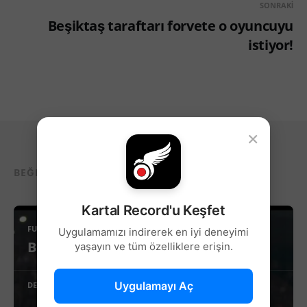
SONRAKI
Beşiktaş taraftarı forvete o oyuncuyu
istiyor!
×
BEĞENEBILECEĞIN DIĞER YAZILAR...
Kartal Record'u Keşfet
FUTBOL
Uygulamamızı indirerek en iyi deneyimi
Beşiktaş’ta Sağ Kanat İçin Yeni Aday!
yaşayın ve tüm özelliklere erişin.
Uygulamayı Aç
DEVAMINI OKU