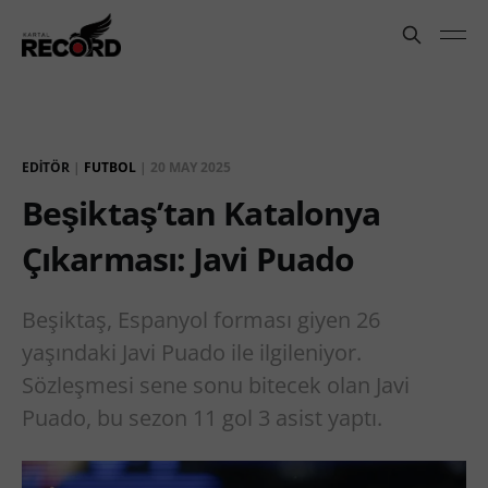
EDITÖR
|
FUTBOL
|
20 MAY 2025
Beşiktaş’tan Katalonya
Çıkarması: Javi Puado
Beşiktaş, Espanyol forması giyen 26
yaşındaki Javi Puado ile ilgileniyor.
Sözleşmesi sene sonu bitecek olan Javi
Puado, bu sezon 11 gol 3 asist yaptı.