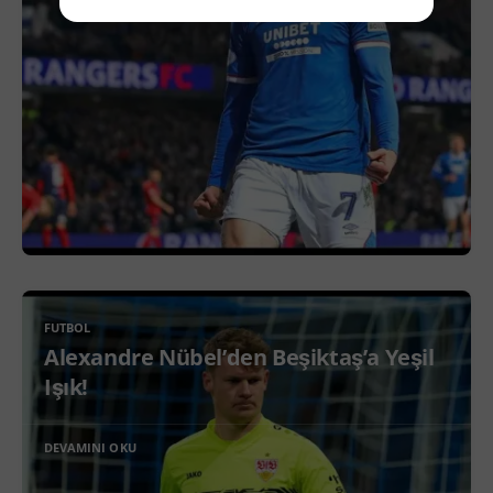
FUTBOL
Alexandre Nübel’den Beşiktaş’a Yeşil
Işık!
DEVAMINI OKU