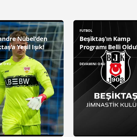
FUTBOL
andre Nübel’den
Beşiktaş'ın Kamp
taş’a Yeşil Işık!
Programı Belli Oldu
NI OKU
DEVAMINI OKU