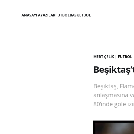
ANASAYFA
YAZILAR
FUTBOL
BASKETBOL
MERT ÇELIK
|
FUTBOL
Beşiktaş’
Beşiktaş, Flame
anlaşmasına va
80’inde gole iz