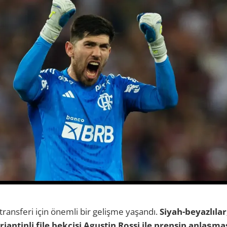
 transferi için önemli bir gelişme yaşandı.
Siyah-beyazlılar
antinli file bekçisi Agustin Rossi ile prensip anlaşma