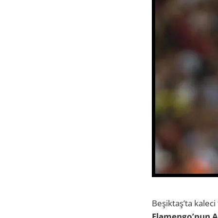
Beşiktaş’ta kaleci
Flamengo’nun Arj