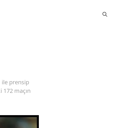
 ile prensip
ki 172 maçın