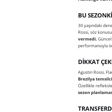
BU SEZONKİ
30 yaşındaki den
Rossi, söz konus
vermedi.
Güncel 
performansıyla ön
DİKKAT ÇEK
Agustin Rossi, Fla
Brezilya temsilc
Özellikle refleksl
sezon planlaması
TRANSFERDE