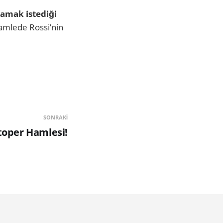
lamak istediği
hamlede Rossi’nin
SONRAKI
Stoper Hamlesi!