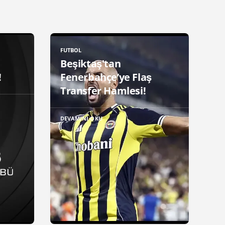
FUTBOL
Beşiktaş'tan
!
Fenerbahçe’ye Flaş
Transfer Hamlesi!
DEVAMINI OKU