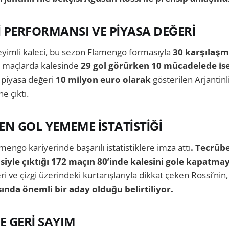
 PERFORMANSI VE PİYASA DEĞERİ
eyimli kaleci, bu sezon Flamengo formasıyla
30 karşılaşm
u maçlarda kalesinde
29 gol görürken 10 mücadelede ise 
piyasa değeri
10 milyon euro olarak
gösterilen Arjantinli
e çıktı.
EN GOL YEMEME İSTATİSTİĞİ
mengo kariyerinde başarılı istatistiklere imza attı
. Tecrübel
isiyle çıktığı 172 maçın 80’inde kalesini gole kapatmay
eri ve çizgi üzerindeki kurtarışlarıyla dikkat çeken Rossi’nin
nda önemli bir aday olduğu belirtiliyor.
 GERİ SAYIM