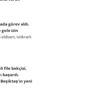
ada görev aldı.
gole izin
 eldiven, istikrarlı
i file bekçisi,
ı başardı.
,
Beşiktaş’ın yeni