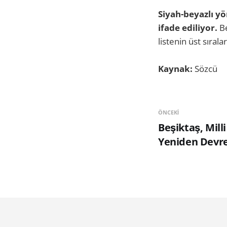
Siyah-beyazlı yö
ifade ediliyor.
Be
listenin üst sırala
Kaynak:
Sözcü
ÖNCEKI
Beşiktaş, Milli
Yeniden Devr