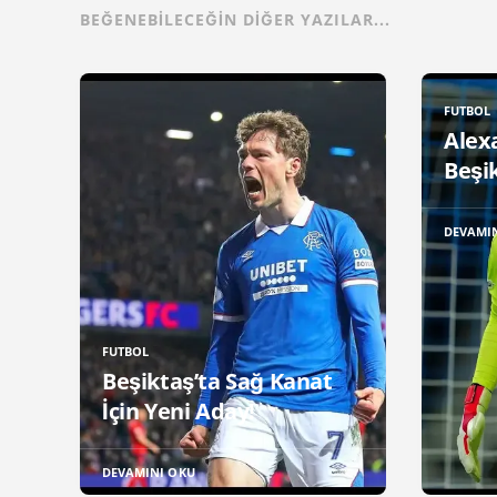
BEĞENEBILECEĞIN DIĞER YAZILAR...
FUTBOL
Alex
Beşik
DEVAMI
FUTBOL
Beşiktaş’ta Sağ Kanat
İçin Yeni Aday!
DEVAMINI OKU