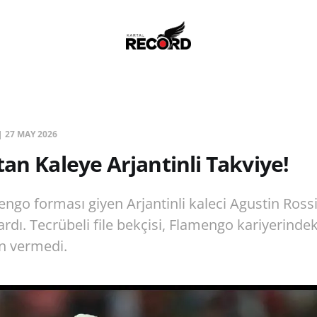
|
27 MAY 2026
tan Kaleye Arjantinli Takviye!
ngo forması giyen Arjantinli kaleci Agustin Rossi
rdı. Tecrübeli file bekçisi, Flamengo kariyerinde
in vermedi.