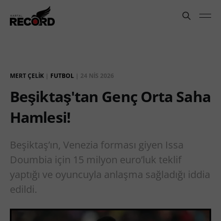
MERT ÇELIK
|
FUTBOL
|
24 NIS 2026
Beşiktaş'tan Genç Orta Saha
Hamlesi!
Beşiktaş’ın, Venezia forması giyen Issa
Doumbia için 15 milyon euro’luk teklif
yaptığı ve oyuncuyla anlaşma sağladığı iddia
edildi.