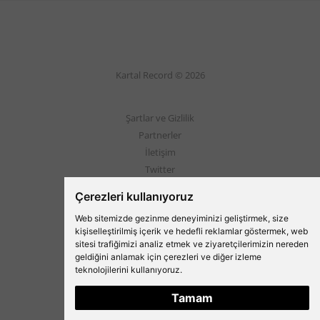
Kartal Record © 2026
Şartlar ve Gizlilik
Partnerler
İletişim
Twitter
Instagram
Çerezleri kullanıyoruz
Web sitemizde gezinme deneyiminizi geliştirmek, size
Beşiktaş'ın Medyası
kişiselleştirilmiş içerik ve hedefli reklamlar göstermek, web
sitesi trafiğimizi analiz etmek ve ziyaretçilerimizin nereden
geldiğini anlamak için çerezleri ve diğer izleme
teknolojilerini kullanıyoruz.
Tamam