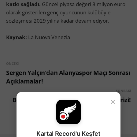
katkı sağladı.
Güncel piyasa değeri 8 milyon euro
olarak gösterilen genç oyuncunun kulübüyle
sözleşmesi 2029 yılına kadar devam ediyor.
Kaynak:
La Nuova Venezia
ÖNCEKI
Sergen Yalçın'dan Alanyaspor Maçı Sonrası
Açıklamalar!
SONRAKI
Beşiktaş'ta Portekizli Orta Saha Sürprizi!
×
Kartal Record'u Keşfet