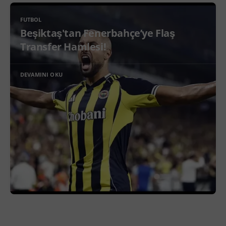
FUTBOL
Beşiktaş'tan Fenerbahçe’ye Flaş
Transfer Hamlesi!
DEVAMINI OKU