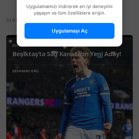
Uygulamamızı indirerek en iyi deneyimi
yaşayın ve tüm özelliklere erişin.
BEĞENEBILECEĞIN DIĞER YAZILAR...
Uygulamayı Aç
FUTBOL
Beşiktaş’ta Sağ Kanat İçin Yeni Aday!
DEVAMINI OKU