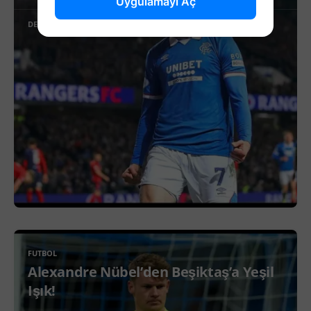
Uygulamayı Aç
DEVAMINI OKU
FUTBOL
Alexandre Nübel’den Beşiktaş’a Yeşil
Işık!