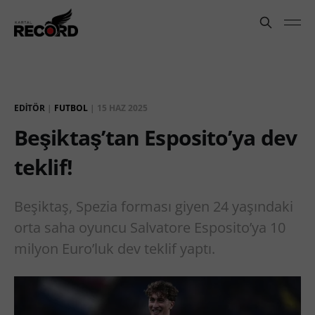
EDITÖR
|
FUTBOL
|
15 HAZ 2025
Beşiktaş’tan Esposito’ya dev
teklif!
Beşiktaş, Spezia forması giyen 24 yaşındaki
orta saha oyuncu Salvatore Esposito’ya 10
milyon Euro’luk dev teklif yaptı.