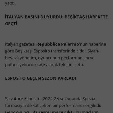
yaptı.
İTALYAN BASINI DUYURDU: BEŞİKTAŞ HAREKETE
GEÇTİ
İtalyan gazetesi
Repubblica Palermo
’nun haberine
göre Beşiktaş, Esposito transferinde ciddi. Siyah-
beyazlı yönetim, oyuncunun performansını ve
potansiyelini dikkate alarak teklifini iletti.
ESPOSİTO GEÇEN SEZON PARLADI
Salvatore Esposito, 2024-25 sezonunda Spezia
formasıyla dikkat çeken bir performans sergiledi.
Genç oyuncu,
37 resmi maça çıktı
, bu maçların