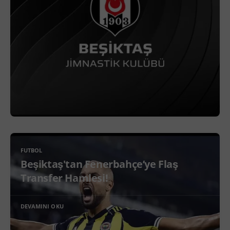
FUTBOL
Beşiktaş'tan Fenerbahçe’ye Flaş
Transfer Hamlesi!
DEVAMINI OKU