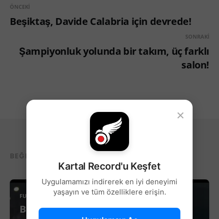
ÖNCEKI
Beşiktaş, Davide Calabria için devrede!
SONRAKI
Şampiyonluk yolunda bir takım, üç farklı
salon!
×
BEĞENEBILECEĞIN DIĞER YAZILAR...
Kartal Record'u Keşfet
Uygulamamızı indirerek en iyi deneyimi
yaşayın ve tüm özelliklere erişin.
FUTBOL
Beşiktaş’ta Sağ Kanat İçin Yeni Aday!