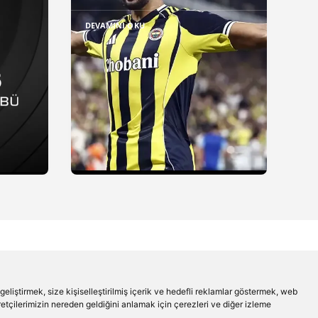
DEVAMINI OKU
liştirmek, size kişiselleştirilmiş içerik ve hedefli reklamlar göstermek, web
aretçilerimizin nereden geldiğini anlamak için çerezleri ve diğer izleme
Beşiktaş'ın Medyası