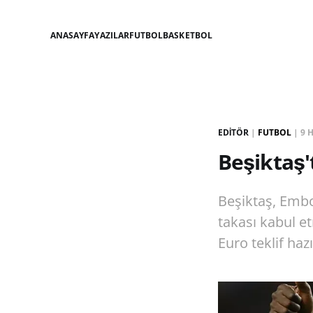
ANASAYFA
YAZILAR
FUTBOL
BASKETBOL
EDITÖR
|
FUTBOL
|
9 
Beşiktaş'
Beşiktaş, Embo
takası kabul e
Euro teklif hazı