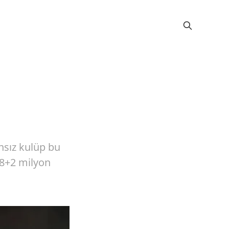
nsız kulüp bu
 8+2 milyon