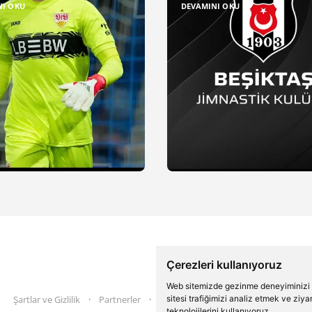
NI OKU
DEVAMINI OKU
Çerezleri kullanıyoruz
Web sitemizde gezinme deneyiminizi ge
sitesi trafiğimizi analiz etmek ve ziy
Şartlar ve Gizlilik
Partnerler
İletişim
Twitter
Instagram
teknolojilerini kullanıyoruz.