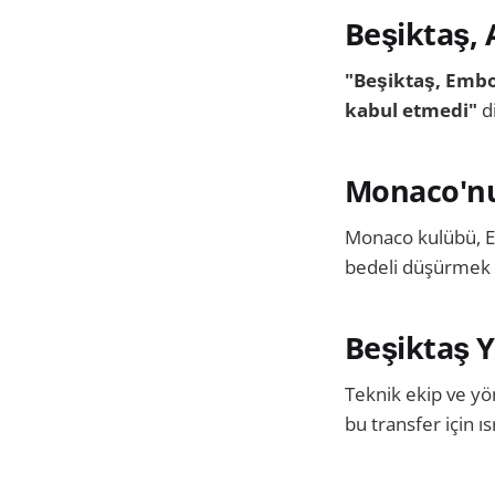
Beşiktaş, 
"Beşiktaş, Embol
kabul etmedi"
di
Monaco'nu
Monaco kulübü, Em
bedeli düşürmek iç
Beşiktaş Y
Teknik ekip ve yö
bu transfer için ıs