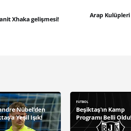
Arap Kulüpleri
anit Xhaka gelişmesi!
FUTBOL
andre Nübel’den
Beşiktaş'ın Kamp
taş’a Yeşil Işık!
Programı Belli Oldu