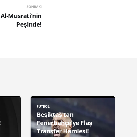
SONRAKI
 Al-Musrati’nin
Peşinde!
FUTBOL
Beşiktaş'tan
!
Fenerbahçe’ye Flaş
Transfer Hamlesi!