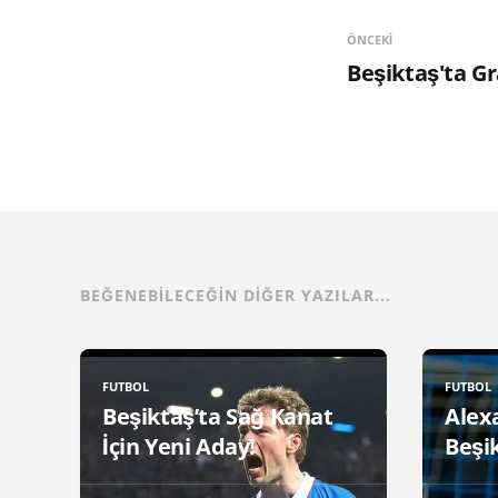
ÖNCEKI
Beşiktaş'ta Gr
BEĞENEBILECEĞIN DIĞER YAZILAR...
FUTBOL
FUTBOL
Beşiktaş’ta Sağ Kanat
Alex
İçin Yeni Aday!
Beşik