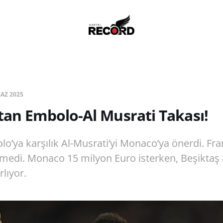
HAZ 2025
tan Embolo-Al Musrati Takası!
lo’ya karşılık Al-Musrati’yi Monaco’ya önerdi. Fra
tmedi. Monaco 15 milyon Euro isterken, Beşiktaş
rlıyor.