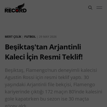
MERT ÇELIK
|
FUTBOL
|
29 MAY 2026
Beşiktaş'tan Arjantinli
Kaleci İçin Resmi Teklif!
Beşiktaş, Flamengo’nun deneyimli kalecisi
Agustin Rossi için resmi teklif yaptı. 30
yaşındaki Arjantinli file bekçisi, Flamengo
kariyerinde çıktığı 172 maçın 80’inde kalesini
gole kapatırken bu sezon ise 30 maçta
görev aldı.