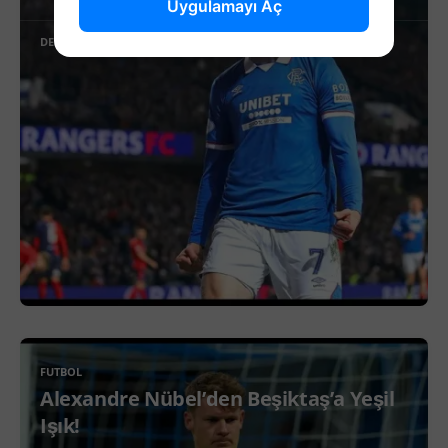
Uygulamayı Aç
DEVAMINI OKU
FUTBOL
Alexandre Nübel’den Beşiktaş’a Yeşil
Işık!