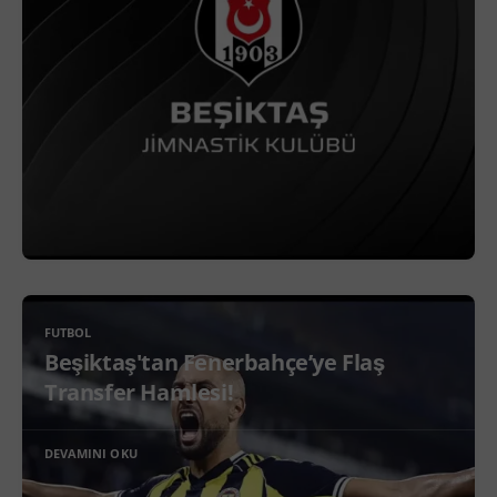
FUTBOL
Beşiktaş'tan Fenerbahçe’ye Flaş
Transfer Hamlesi!
DEVAMINI OKU