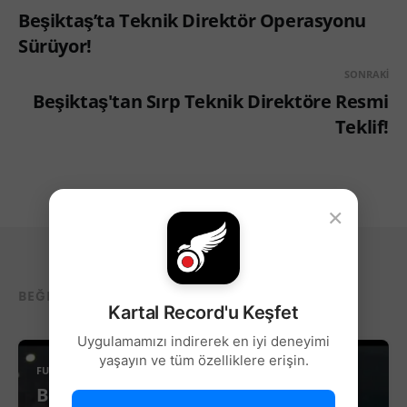
Beşiktaş’ta Teknik Direktör Operasyonu
Sürüyor!
SONRAKI
Beşiktaş'tan Sırp Teknik Direktöre Resmi
Teklif!
×
BEĞENEBILECEĞIN DIĞER YAZILAR...
Kartal Record'u Keşfet
Uygulamamızı indirerek en iyi deneyimi
yaşayın ve tüm özelliklere erişin.
FUTBOL
Beşiktaş’ta Sağ Kanat İçin Yeni Aday!