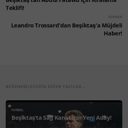
Teklifi!
SONRAKI
Leandro Trossard'dan Beşiktaş'a Müjdeli
Haber!
BEĞENEBILECEĞIN DIĞER YAZILAR...
FUTBOL
Beşiktaş’ta Sağ Kanat İçin Yeni Aday!