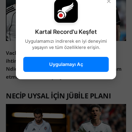
×
Kartal Record'u Keşfet
Uygulamamızı indirerek en iyi deneyimi
yaşayın ve tüm özelliklere erişin.
Vaclav Cerny’nin Rangers’a transfer olma
ihtimali
kulislerde konuşuluyorken,
Wilfred
Uygulamayı Aç
Ndidi’nin kariyerine Suudi Arabistan’da devam
etme ihtimali öne çıkıyor.
NECİP UYSAL İÇİN JÜBİLE PLANI