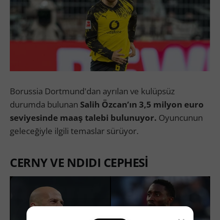
Borussia Dortmund'dan ayrılan ve kulüpsüz
durumda bulunan
Salih Özcan’ın 3,5 milyon euro
seviyesinde maaş talebi bulunuyor.
Oyuncunun
geleceğiyle ilgili temaslar sürüyor.
CERNY VE NDIDI CEPHESİ