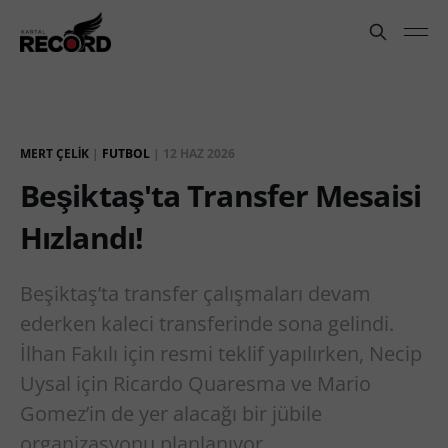
MERT ÇELIK
|
FUTBOL
|
12 HAZ 2026
Beşiktaş'ta Transfer Mesaisi
Hızlandı!
Beşiktaş’ta transfer çalışmaları devam
ederken kaleci transferinde sona gelindi.
İlhan Fakılı için resmi teklif yapılırken, Necip
Uysal için Ricardo Quaresma ve Mario
Gomez’in de yer alacağı bir jübile
organizasyonu planlanıyor.