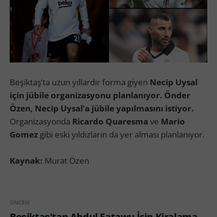
Beşiktaş’ta uzun yıllardır forma giyen
Necip Uysal
için jübile organizasyonu planlanıyor. Önder
Özen, Necip Uysal’a jübile yapılmasını istiyor.
Organizasyonda
Ricardo Quaresma
ve
Mario
Gomez
gibi eski yıldızların da yer alması planlanıyor.
Kaynak:
Murat Özen
ÖNCEKI
Beşiktaş'tan Abdul Fatawu İçin Kiralama