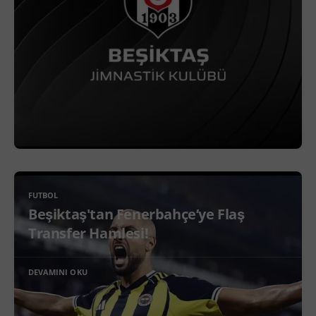
FUTBOL
Beşiktaş'tan Fenerbahçe’ye Flaş
Transfer Hamlesi!
DEVAMINI OKU