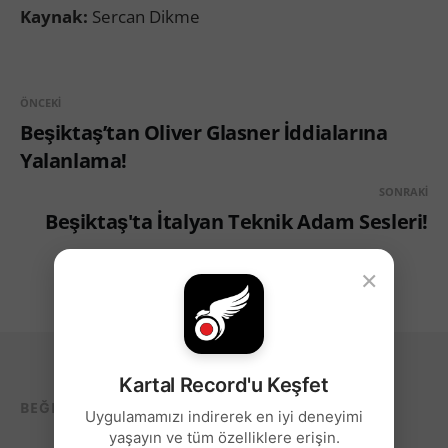
Kaynak:
Sercan Dikme
ÖNCEKI
Beşiktaş’tan Oliver Glasner İddialarına
Yalanlama!
SONRAKI
Beşiktaş'ta İtalyan Teknik Adam Sesleri!
×
Kartal Record'u Keşfet
BEĞENEBILECEĞIN DIĞER YAZILAR...
Uygulamamızı indirerek en iyi deneyimi
yaşayın ve tüm özelliklere erişin.