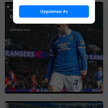
FUTBOL
Uygulamayı Aç
Beşiktaş’ta Sağ Kanat İçin Yeni Aday!
DEVAMINI OKU