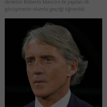
direktör Roberto Mancini ile yapılan ilk
görüşmenin olumlu geçtiği öğrenildi.