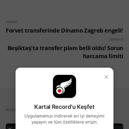
ÖNCEKI
Forvet transferinde Dinamo Zagreb engeli!
SONRAKI
Beşiktaş'ta transfer planı belli oldu! Sorun
harcama limiti
×
Kartal Record'u Keşfet
BEĞENEBILECEĞIN DIĞER YAZILAR...
Uygulamamızı indirerek en iyi deneyimi
yaşayın ve tüm özelliklere erişin.