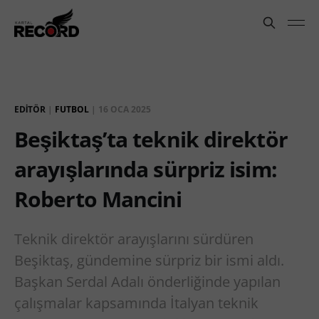
EDITÖR
|
FUTBOL
|
16 OCA 2025
Beşiktaş’ta teknik direktör
arayışlarında sürpriz isim:
Roberto Mancini
Teknik direktör arayışlarını sürdüren
Beşiktaş, gündemine sürpriz bir ismi aldı.
Başkan Serdal Adalı önderliğinde yapılan
çalışmalar kapsamında İtalyan teknik