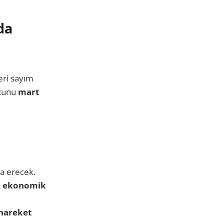
da
eri sayım
cunu
mart
a erecek.
k ekonomik
hareket