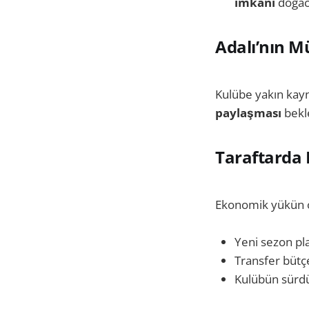
imkânı
doğac
Adalı’nın M
Kulübe yakın kayn
paylaşması
bekl
Taraftarda 
Ekonomik yükün or
Yeni sezon pl
Transfer bütç
Kulübün sürdür