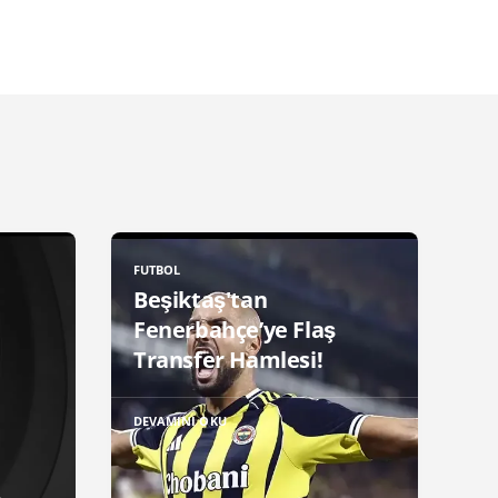
FUTBOL
Beşiktaş'tan
Fenerbahçe’ye Flaş
Transfer Hamlesi!
DEVAMINI OKU