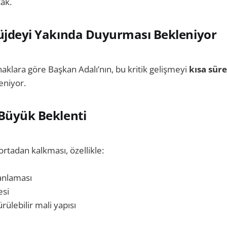
ak.
üjdeyi Yakında Duyurması Bekleniyor
aklara göre Başkan Adalı’nın, bu kritik gelişmeyi
kısa sür
eniyor.
Büyük Beklenti
tadan kalkması, özellikle:
anlaması
esi
ülebilir mali yapısı