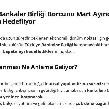
Bankalar Birliği Borcunu Mart Ayın
 Hedefliyor
nda uzun süredir beklenen ekonomik dönüm noktası için g
dalı
, kulübün
Türkiye Bankalar Birliği
kapsamındaki bor
 kapatmayı hedeflediklerini
açıkladı.
anması Ne Anlama Geliyor?
llardır içinde bulunduğu
finansal yapılandırma süreci
son
r Birliği anlaşmasının getirdiği kısıtlamalardan
kurtulara
nı yeniden kazanacak
.
ş bütçesi, yatırım ve gelir planlamasında
çok daha özgür 