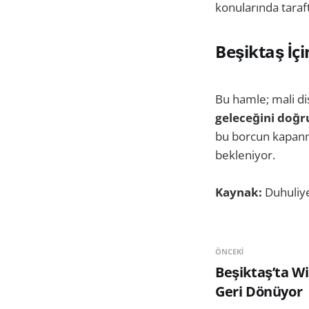
konularında taraf
Beşiktaş İç
Bu hamle; mali dis
geleceğini doğr
bu borcun kapanm
bekleniyor.
Kaynak:
Duhuliy
ÖNCEKI
Beşiktaş’ta Wi
Geri Dönüyor