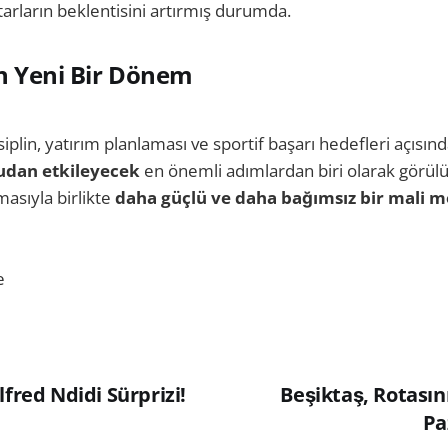
tarların beklentisini artırmış durumda.
in Yeni Bir Dönem
iplin, yatırım planlaması ve sportif başarı hedefleri açısın
udan etkileyecek
en önemli adımlardan biri olarak görülüy
asıyla birlikte
daha güçlü ve daha bağımsız bir mali 
e
lfred Ndidi Sürprizi!
Beşiktaş, Rotasın
Pa