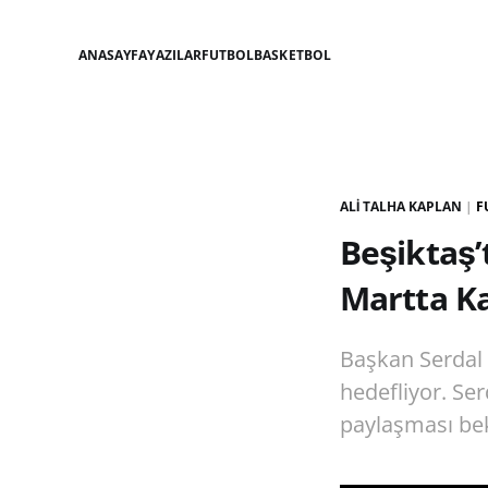
ANASAYFA
YAZILAR
FUTBOL
BASKETBOL
ALI TALHA KAPLAN
|
F
Beşiktaş’
Martta K
Başkan Serdal 
hedefliyor. Ser
paylaşması bek