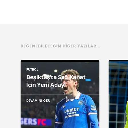
BEĞENEBILECEĞIN DIĞER YAZILAR...
FUTBOL
Beşiktaş’ta Sağ Kanat
İçin Yeni Aday!
DEVAMINI OKU