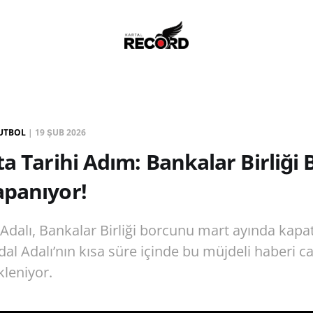
UTBOL
|
19 ŞUB 2026
ta Tarihi Adım: Bankalar Birliği
apanıyor!
Adalı, Bankalar Birliği borcunu mart ayında kap
dal Adalı’nın kısa süre içinde bu müjdeli haberi c
leniyor.