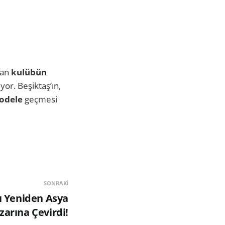
dan
kulübün
or. Beşiktaş’ın,
modele
geçmesi
SONRAKI
ı Yeniden Asya
zarına Çevirdi!