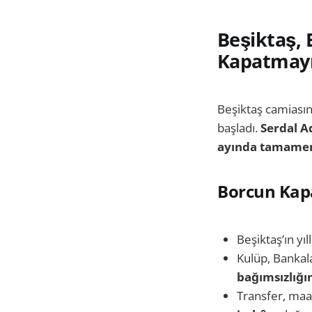
Beşiktaş, 
Kapatmayı
Beşiktaş camiası
başladı.
Serdal A
ayında tamamen
Borcun Kap
Beşiktaş’ın yı
Kulüp, Bankala
bağımsızlığı
Transfer, maa