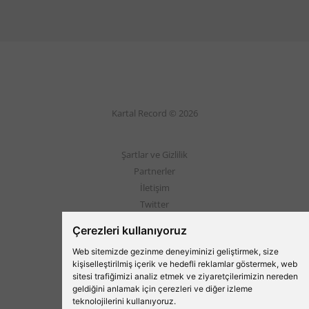
Kartal Record © 2026
Şartlar ve Gizlilik
Partnerler
İletişim
Twitter
Instagram
Çerezleri kullanıyoruz
Web sitemizde gezinme deneyiminizi geliştirmek, size
Beşiktaş'ın Medyası
kişiselleştirilmiş içerik ve hedefli reklamlar göstermek, web
sitesi trafiğimizi analiz etmek ve ziyaretçilerimizin nereden
geldiğini anlamak için çerezleri ve diğer izleme
teknolojilerini kullanıyoruz.