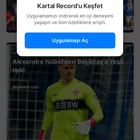
Kartal Record'u Keşfet
Uygulamamızı indirerek en iyi deneyimi
yaşayın ve tüm özelliklere erişin.
Uygulamayı Aç
FUTBOL
Alexandre Nübel’den Beşiktaş’a Yeşil
Işık!
DEVAMINI OKU