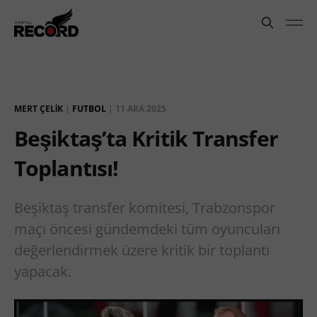
MERT ÇELIK
|
FUTBOL
|
11 ARA 2025
Beşiktaş’ta Kritik Transfer
Toplantısı!
Beşiktaş transfer komitesi, Trabzonspor
maçı öncesi gündemdeki tüm oyuncuları
değerlendirmek üzere kritik bir toplantı
yapacak.