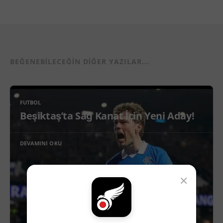
BEĞENEBILECEĞIN DIĞER YAZILAR...
FUTBOL
Beşiktaş’ta Sağ Kanat İçin Yeni Aday!
DEVAMINI OKU
×