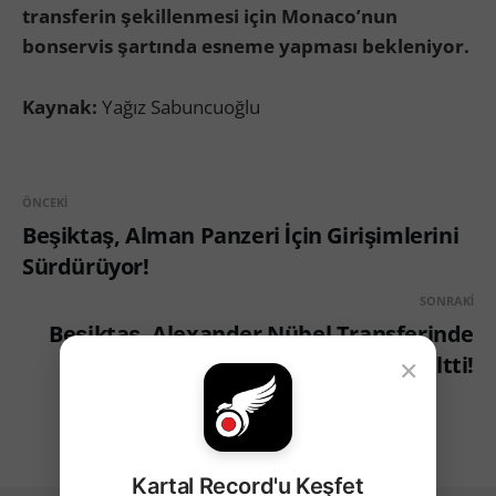
transferin şekillenmesi için Monaco’nun
bonservis şartında esneme yapması bekleniyor.
Kaynak:
Yağız Sabuncuoğlu
ÖNCEKI
Beşiktaş, Alman Panzeri İçin Girişimlerini
Sürdürüyor!
SONRAKI
Beşiktaş, Alexander Nübel Transferinde
×
Vites Yükseltti!
Kartal Record'u Keşfet