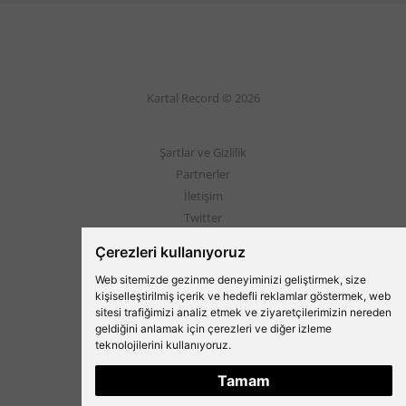
Kartal Record © 2026
Şartlar ve Gizlilik
Partnerler
İletişim
Twitter
Instagram
Çerezleri kullanıyoruz
Web sitemizde gezinme deneyiminizi geliştirmek, size
Beşiktaş'ın Medyası
kişiselleştirilmiş içerik ve hedefli reklamlar göstermek, web
sitesi trafiğimizi analiz etmek ve ziyaretçilerimizin nereden
geldiğini anlamak için çerezleri ve diğer izleme
teknolojilerini kullanıyoruz.
Tamam