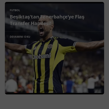
FUTBOL
Beşiktaş'tan Fenerbahçe’ye Flaş
Transfer Hamlesi!
DEVAMINI OKU