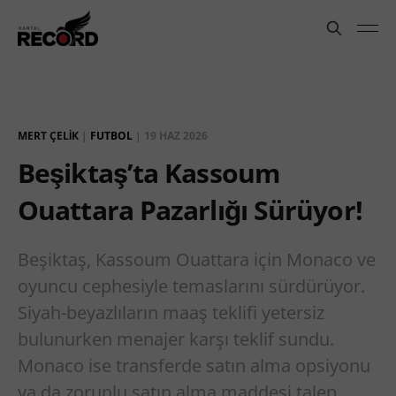
MERT ÇELIK
|
FUTBOL
|
19 HAZ 2026
Beşiktaş’ta Kassoum
Ouattara Pazarlığı Sürüyor!
Beşiktaş, Kassoum Ouattara için Monaco ve
oyuncu cephesiyle temaslarını sürdürüyor.
Siyah-beyazlıların maaş teklifi yetersiz
bulunurken menajer karşı teklif sundu.
Monaco ise transferde satın alma opsiyonu
ya da zorunlu satın alma maddesi talep