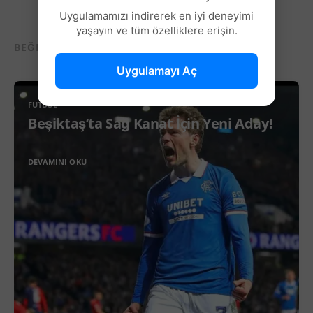
Uygulamamızı indirerek en iyi deneyimi
yaşayın ve tüm özelliklere erişin.
BEĞENEBILECEĞIN DIĞER YAZILAR...
Uygulamayı Aç
FUTBOL
Beşiktaş’ta Sağ Kanat İçin Yeni Aday!
DEVAMINI OKU