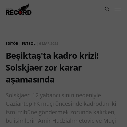
EDITÖR
|
FUTBOL
|
6 MAR 2025
Beşiktaş'ta kadro krizi!
Solskjaer zor karar
aşamasında
Solskjaer, 12 yabancı sınırı nedeniyle
Gaziantep FK maçı öncesinde kadrodan iki
ismi tribüne göndermek zorunda kalırken,
bu isimlerin Amir Hadziahmetovic ve Muçi