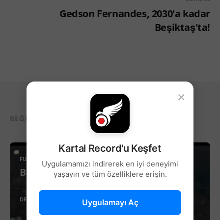
Gedson Fernandes, 2030'a kadar
Beşiktaş'ta!
×
BEĞENEBILECEĞIN DIĞER YAZILAR...
Kartal Record'u Keşfet
FUTBOL
Uygulamamızı indirerek en iyi deneyimi
Beşiktaş’ta Sağ Kanat İçin Yeni Aday!
yaşayın ve tüm özelliklere erişin.
DEVAMINI OKU
Uygulamayı Aç