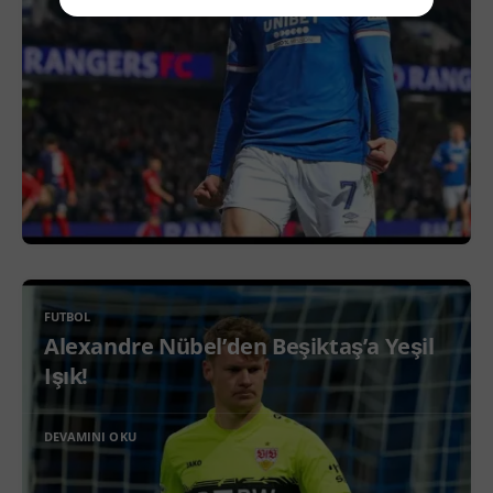
FUTBOL
Alexandre Nübel’den Beşiktaş’a Yeşil
Işık!
DEVAMINI OKU