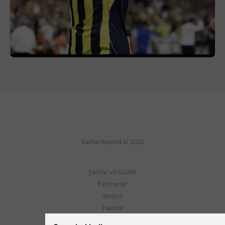
Kartal Record © 2026
Şartlar ve Gizlilik
Partnerler
İletişim
Twitter
Instagram