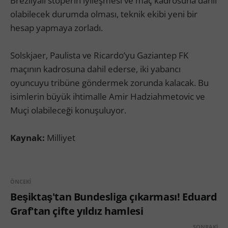
Brezilyalı stoperin iyileşmesi ve maç kadrosuna dahil
olabilecek durumda olması, teknik ekibi yeni bir
hesap yapmaya zorladı.
Solskjaer, Paulista ve Ricardo’yu Gaziantep FK
maçının kadrosuna dahil ederse, iki yabancı
oyuncuyu tribüne göndermek zorunda kalacak. Bu
isimlerin büyük ihtimalle Amir Hadziahmetovic ve
Muçi olabileceği konuşuluyor.
Kaynak:
Milliyet
ÖNCEKI
Beşiktaş'tan Bundesliga çıkarması! Eduard
Graf'tan çifte yıldız hamlesi
SONRAKI