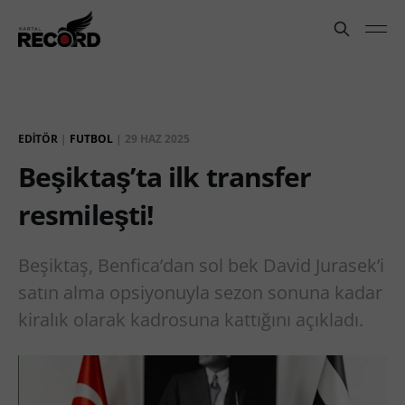
EDITÖR
|
FUTBOL
|
29 HAZ 2025
Beşiktaş’ta ilk transfer
resmileşti!
Beşiktaş, Benfica’dan sol bek David Jurasek’i
satın alma opsiyonuyla sezon sonuna kadar
kiralık olarak kadrosuna kattığını açıkladı.