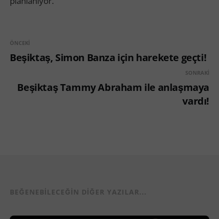
planlanıyor.
ÖNCEKI
Beşiktaş, Simon Banza için harekete geçti!
SONRAKI
Beşiktaş Tammy Abraham ile anlaşmaya
vardı!
BEĞENEBILECEĞIN DIĞER YAZILAR...