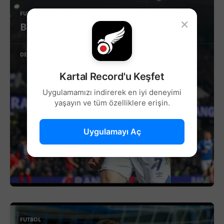
FUTBOL
×
Beşiktaş’ta Sağ Kanat İçin Yeni Aday!
DEVAMINI OKU
Kartal Record'u Keşfet
Uygulamamızı indirerek en iyi deneyimi
yaşayın ve tüm özelliklere erişin.
Uygulamayı Aç
FUTBOL