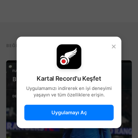
×
BEĞENEBILECEĞIN DIĞER YAZILAR...
FUTBOL
Kartal Record'u Keşfet
Beşiktaş’ta Sağ Kanat İçin Yeni Aday!
Uygulamamızı indirerek en iyi deneyimi
yaşayın ve tüm özelliklere erişin.
DEVAMINI OKU
Uygulamayı Aç