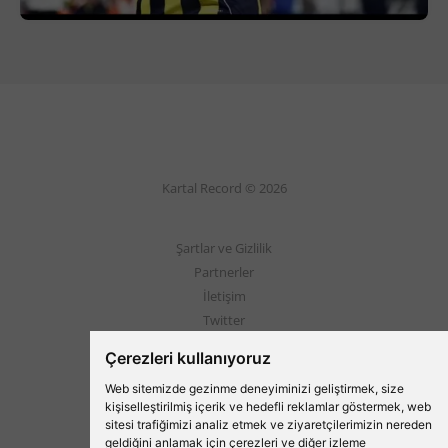
Kartal Record © 2026
Şartlar ve Gizlilik
Partnerler
İletişim
Twitter
Instagram
Çerezleri kullanıyoruz
Web sitemizde gezinme deneyiminizi geliştirmek, size
Beşiktaş'ın Medyası
kişiselleştirilmiş içerik ve hedefli reklamlar göstermek, web
sitesi trafiğimizi analiz etmek ve ziyaretçilerimizin nereden
geldiğini anlamak için çerezleri ve diğer izleme