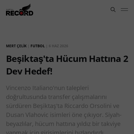
MERT ÇELIK
|
FUTBOL
|
6 HAZ 2026
Beşiktaş'ta Hücum Hattına 2
Dev Hedef!
Vincenzo Italiano'nun talepleri
doğrultusunda transfer çalışmalarını
sürdüren Beşiktaş'ta Riccardo Orsolini ve
Dusan Vlahovic isimleri öne çıkıyor. Siyah-
beyazlılar, hücum hattına yıldız bir takviye
yapmak için girişimlerini hızlandırdı.