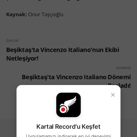
Kaynak:
Onur Taşçıoğlu
ÖNCEKI
Beşiktaş'ta Vincenzo Italiano'nun Ekibi
Netleşiyor!
SONRAKI
Beşiktaş'ta Vincenzo Italiano Dönemi
Başladı!
×
Kartal Record'u Keşfet
Uygulamamızı indirerek en iyi deneyimi