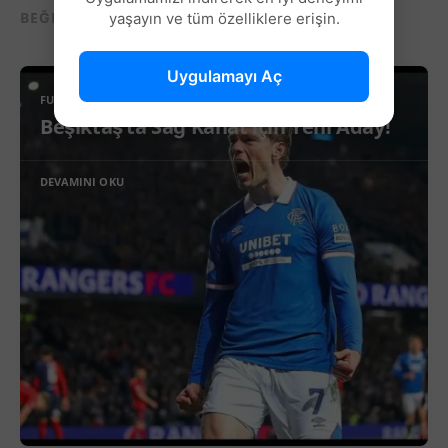
BEĞENEBILECEĞIN DIĞER YAZILAR...
yaşayın ve tüm özelliklere erişin.
Uygulamayı Aç
FUTBOL
Beşiktaş’ta Sağ Kanat İçin Yeni Aday!
DEVAMINI OKU